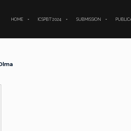
HOME
ICSPBT’2024‎
SUBMISSION
PUBLIC
 Olma