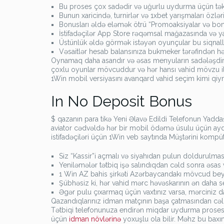
Bu proses çox sadədir və uğurlu uydurma üçün tək n
Bunun xaricində, turnirlər və 1xbet yarışmaları özləri 
Bonusları əldə eləmək ötrü “Promoaksiyalar və bonu
İstifadəçilər App Store rəqəmsal mağazasında və ya ş
Üstünlük əldə görmək istəyən oyunçular bu siqnallar
Vəsaitlər hesab balansınıza bukmeker tərəfindən hə
Oynamaq daha asandır və əsas menyuların sadələşdirilm
çoxlu oyunlar mövcuddur və hər hansı vahid mövzu il
1Win mobil versiyasını avanqard vahid seçim kimi qiy
In No Deposit Bonus
$ qazanın para tikə Yeni Əlavə Edildi Telefonun Yadd
aviator cədvəldə hər bir mobil ödəmə üsulu üçün ayd
istifadəçiləri üçün 1Win veb saytında Müştərini kompü
Siz “Kassir”i açmalı və siyahıdan pulun doldurulmas
Yeniləmələr tətbiq işə salındıqdan cəld sonra əsas v
1 Win AZ bahis şirkəti Azərbaycandakı mövcud beyn
Şübhəsiz ki, hər vahid mərc həvəskarının ən daha se
Əgər pulu çıxarmaq üçün vaxtınız varsa, mərciniz d
Qazandıqlarınız idman matçının başa çatmasından cəld 
Tətbiqi telefonunuza endirən miqdar uydurma prosesi də 
üçün
idman növlərinə
yoxuşlu ola bilir. Məhz bu baxı