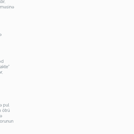
ir,
lməsinə
ə
od
akte”
r,
ə pul
n ötrü
də
torunun