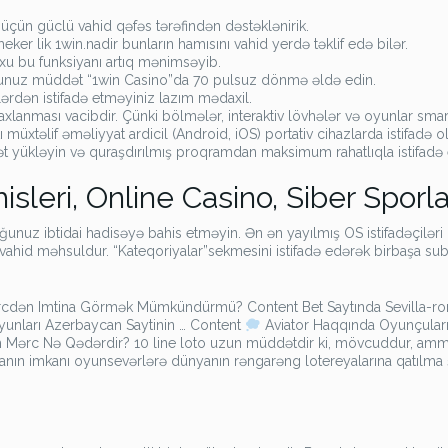
çün güclü vahid qəfəs tərəfindən dəstəklənirik.
er lik 1win.nadir bunların hamısını vahid yerdə təklif edə bilər.
oxu bu funksiyanı artıq mənimsəyib.
unuz müddət “1win Casino”da 70 pulsuz dönmə əldə edin.
lərdən istifadə etməyiniz lazım mədaxil.
xlanması vacibdir. Çünki bölmələr, interaktiv lövhələr və oyunlar smar
ı müxtəlif əməliyyat ardicil (Android, iOS) portativ cihazlarda istifadə o
yət yükləyin və quraşdırılmış proqramdan maksimum rahatlıqla istifadə 
leri, Online Casino, Siber Sporla
uğunuz ibtidai hadisəyə bahis etməyin. Ən ən yayılmış OS istifadəçiləri 
ış vahid məhsuldur. “Kateqoriyalar”sekmesini istifadə edərək birbaşa su
rcdən Imtina Görmək Mümkündürmü? Content Bet Saytında Sevilla-r
yunları Azerbaycan Saytinin … Content
Aviator Haqqında Oyunçular
um Mərc Nə Qədərdir? 10 line loto uzun müddətdir ki, mövcuddur, amm
nın imkanı oyunsevərlərə dünyanın rəngarəng lotereyalarına qatılma 