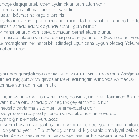
eçə dəqiqə tələb edən aydın ekran təlimatları verir.
ötrü cah-calalli qar fürsətləri yaradır.
slar” bölməsinə keçə bilərsiniz.
irkətin öz zahiri platformasında mobil tətbiqi rahatlıqla endirə bilərlə
dan istifadə edərək oyunda zəfərli gələ bilirlər.
r-hansı bir artıq komissiya olmadan dərhal əlavə olunur.
əsi adi əlaqəli və rahat olmaq ötrü ən yararlıdır. + Əlavə olaraq, ver
ə maraqlanan hər hansı bir istifadəçi üçün daha uyğun olacaq. Yekun
mətləndirirəm.
aşını necə genişlətmək olar как увеликить память телефона. Aşağıdak
ın edilmiş şərtlər və qaydalar təsvir edilmişdir. Windows və macOS
terinizə vurmaq imkanı mülk.
ı üçün üstünlük verilən variantı seçməlisiniz, onlardan təxminən 60-ı m
erir, buna ötrü istifadəçilər heç tək şey etməməlidirlər.
əlxalq qaytarma sistemləri ilə əməkdaşlıq edir.
vdiyi, sevimli say etdiyi idman və ya kiber idman növü olur.
ayandığınız əmsala vurulacaq.
sonra hesabınıza gəlib çatacaq və onları əlbəəl şəkildə çıxara biləcə
yerinə yetirilir. Elə istifadəçilər mal ki, kiçik vahid əməliyyat belə o
mdan Apple cihazlarına imtiyaz verən insanlar bir qədəm öndə hesab 