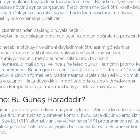
 oyunçularına ləyaqətli bir təcrübə təmin edir. Burada hər şey klassikd
sisə növünü ayrıca parçalayaq. Fərdi idman mərcləri ötrü «xətt» bö
i seçin. Onlayn kazino rahat və sakit hədis təcrübəsi təqdim edərək,
hatlığında oynamağa şərait verir.
 çıxarılmasından başlanğıc həyata keçirilir.
əçiləri fırıldaqçılıqdan qorumaq üçün icab olan doğrulama prosesi d
hesabını bloklayır və şifrəni dəyişdirmək ötrü aşırım göndərirlər.
ıcı proqram tərtibatçılarının yüksək keyfiyyətli məhsullarıdır.
 kəmiyyət ödəniş metodlarından istifadə edə bilərsiniz.
n nömrəsi, e-mail adresi və incə şifrə tələb olunur. Həmçinin promo-k
 mümkündür. Bunun görə sizdən “Google hesabı”, “Telegram”, “Vkont
ək ki, şirkətin formal veb platformasında əlçatan olan elliklə xidmətlə
a əlçatandır. Hətta deyərdik ki, mobil tətbiqdə casino xidmətlərindən
r yerdə kompüter əlləşdirmək məcburiyyətində qalmayacaqsınız.
no: Bu Günəş Haradadır?
əni ziyarət etdiyiniz ölkəni müəyyən edəcək. 1Win ə edilən depozit v
ssiya tutulmur. 1win az bukmeker kontoru bunu başa düşür və artıq sizi
t Sizə BETCITY alternativ link və ya hər hansı VPN proqramından istifa
 atmağa məhz fiziki əzab və yığılan borcları vadar edib. Bukmeker kon
ur.