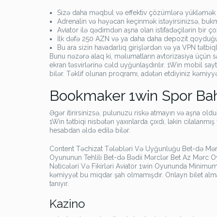
Sizə daha məqbul və effektiv çözümlərə yükləmək ü
Adrenalin və həyəcan keçinmək istəyirsinizsə, bukmek
Aviator ilə qədimdən aşna olan istifadəçilərin bir ç
İlk dəfə 250 AZN və ya daha daha depozit qoyduğ
Bu ara sizin havadarlıq girişlərdən və ya VPN tətbiq
Bunu nəzərə alaq ki, məlumatların avtorizasiya üçün sa
ekran təsvirlərinə cəld uyğunlaşdırılır. 1Win mobil sayt
bilər. Təklif olunan proqramı, adətən etdiyiniz kəmiy
Bookmaker 1win Spor Bahis
Əgər itirirsinizsə, pulunuzu riskə atmayın və aşna old
1Win tətbiqi nisbətən yaxınlarda çıxdı, lakin cilalanm
hesabdan əldə edilə bilər.
Content Təchizat Tələbləri Və Uyğunluğu Bet-də Mə
Oyununun Tehlili Bet-də Bədii Mərclər Bet Az Mərc O
Nəticələri Və Fikirləri Aviator 1win Oyununda Minim
kəmiyyət bu miqdar şah olmamışdır. Onlayn bilet alma
tanıyır.
Kazino