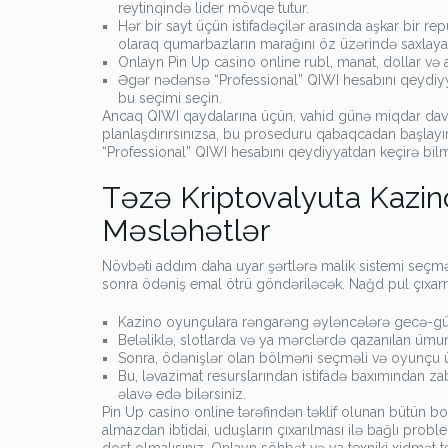
reytinqində lider mövqe tutur.
Hər bir sayt üçün istifadəçilər arasında aşkar bir r
olaraq qumarbazların marağını öz üzərində saxlay
Onlayn Pin Up casino online rubl, manat, dollar və 
Əgər nədənsə “Professional” QIWI hesabını qeydiy
bu seçimi seçin.
Ancaq QIWI qaydalarına üçün, vahid günə miqdar dav
planlaşdırırsınızsa, bu proseduru qabaqcadan başlayın.
“Professional” QIWI hesabını qeydiyyatdan keçirə bil
Təzə Kriptovalyuta Kazin
Məsləhətlər
Növbəti addım daha uyar şərtlərə malik sistemi seçmə
sonra ödəniş emal ötrü göndəriləcək. Nağd pul çıxar
Kazino oyunçulara rəngarəng əyləncələrə gecə-gün
Beləliklə, slotlarda və ya mərclərdə qazanılan ümu
Sonra, ödənişlər olan bölməni seçməli və oyunçu üç
Bu, ləvazimat resurslarından istifadə baxımından za
əlavə edə bilərsiniz.
Pin Up casino online tərəfindən təklif olunan bütün b
almazdan ibtidai, uduşların çıxarılması ilə bağlı pro