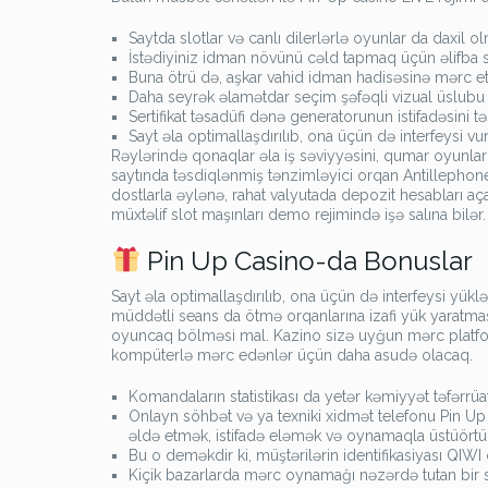
Saytda slotlar və canlı dilerlərlə oyunlar da daxil
İstədiyiniz idman növünü cəld tapmaq üçün əlifba sıra
Buna ötrü də, aşkar vahid idman hadisəsinə mərc e
Daha seyrək əlamətdar seçim şəfəqli vizual üslubu il
Sertifikat təsadüfi dənə generatorunun istifadəsini tə
Sayt əla optimallaşdırılıb, ona üçün də interfeysi
Rəylərində qonaqlar əla iş səviyyəsini, qumar oyunların
saytında təsdiqlənmiş tənzimləyici orqan Antillephone
dostlarla əylənə, rahat valyutada depozit hesabları aç
müxtəlif slot maşınları demo rejimində işə salına bilər.
Pin Up Casino-da Bonuslar
Sayt əla optimallaşdırılıb, ona üçün də interfeysi yük
müddətli seans da ötmə orqanlarına izafi yük yaratması
oyuncaq bölməsi mal. Kazino sizə uyğun mərc platform
kompüterlə mərc edənlər üçün daha asudə olacaq.
Komandaların statistikası da yetər kəmiyyət təfər
Onlayn söhbət və ya texniki xidmət telefonu Pin U
əldə etmək, istifadə eləmək və oynamaqla üstüörtü
Bu o deməkdir ki, müştərilərin identifikasiyası QIWI
Kiçik bazarlarda mərc oynamağı nəzərdə tutan bir s