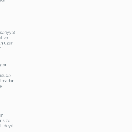
lif
ksəriyyət
at və
un uzun
r
əgər
 asudə
 olmadan
ə
un
r sizə
i deyil.