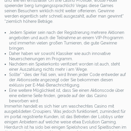
und wie ein ernsthafter On line casino Provider, wollte Feuer
speiender berg (umgangssprachlich) Vegas diese Games
seinen Besuchern wirklich nicht weiter offerieren. Gewinne
werden eigentlich sehr schnell ausgezahlt, außer man gewinnt”
“ziemlich höhere Beträge.
Jedem Spieler sein nach der Registrierung mehrere Aktionen
angeboten und auch die Teilnahme an einem VIP-Programm
und immerhin vielen großen Turnieren, die gute Gewinne
bringen.
Daher haben wir sowohl Klassiker wie auch innovative
Neuerscheinungen im Programm.
Nachdem ein Spielerkonto verifiziert worden ist auch, steht
einer Auszahlung nichts mehr i am Wege.
Sollte” “dies der Fall sein, wird Ihnen jeder Code entweder auf
der Aktionsseite angezeigt oder Sie bekommen diesen
exklusiv per E-Mail-Benachrichtigung.
Eine weitere Möglichkeit ist, dass Sie einen Aktionscode über
eine externe Seite finden, gerade auf der das Casino
beworben wird.
Immerhin handelt es sich hier um waschechtes Casino mit
ausgebildeten Croupiers. Was jedoch funktioniert, zumindest für
im portal registrierte Kunden, ist das Betreten der Lobbys unter
einigen Anbietern auf welche weise etwa Evolution Gaming.
Hierdurch ist ha sido bei einigen Spielshows und Spieltischen im