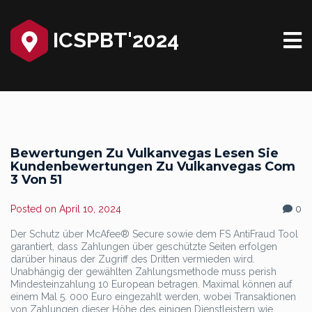
ICSPBT'2024‎
Bewertungen Zu Vulkanvegas Lesen Sie
Kundenbewertungen Zu Vulkanvegas Com
3 Von 51
Posted on
April 10, 2024
0
Der Schutz über McAfee® Secure sowie dem FS AntiFraud Tool
garantiert, dass Zahlungen über geschützte Seiten erfolgen
darüber hinaus der Zugriff des Dritten vermieden wird.
Unabhängig der gewählten Zahlungsmethode muss perish
Mindesteinzahlung 10 European betragen. Maximal können auf
einem Mal 5. 000 Euro eingezahlt werden, wobei Transaktionen
von Zahlungen dieser Höhe des einigen Dienstleistern wie