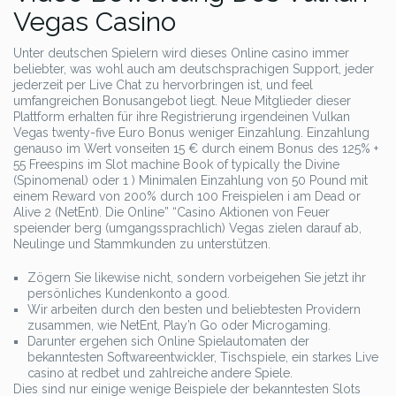
Vegas Casino
Unter deutschen Spielern wird dieses Online casino immer
beliebter, was wohl auch am deutschsprachigen Support, jeder
jederzeit per Live Chat zu hervorbringen ist, und feel
umfangreichen Bonusangebot liegt. Neue Mitglieder dieser
Plattform erhalten für ihre Registrierung irgendeinen Vulkan
Vegas twenty-five Euro Bonus weniger Einzahlung. Einzahlung
genauso im Wert vonseiten 15 € durch einem Bonus des 125% +
55 Freespins im Slot machine Book of typically the Divine
(Spinomenal) oder 1 ) Minimalen Einzahlung von 50 Pound mit
einem Reward von 200% durch 100 Freispielen i am Dead or
Alive 2 (NetEnt). Die Online” “Casino Aktionen von Feuer
speiender berg (umgangssprachlich) Vegas zielen darauf ab,
Neulinge und Stammkunden zu unterstützen.
Zögern Sie likewise nicht, sondern vorbeigehen Sie jetzt ihr
persönliches Kundenkonto a good.
Wir arbeiten durch den besten und beliebtesten Providern
zusammen, wie NetEnt, Play’n Go oder Microgaming.
Darunter ergehen sich Online Spielautomaten der
bekanntesten Softwareentwickler, Tischspiele, ein starkes Live
casino at redbet und zahlreiche andere Spiele.
Dies sind nur einige wenige Beispiele der bekanntesten Slots