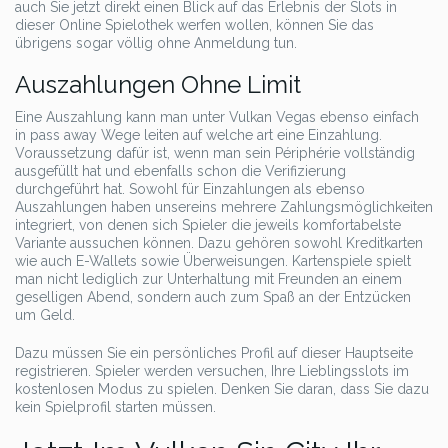
auch Sie jetzt direkt einen Blick auf das Erlebnis der Slots in
dieser Online Spielothek werfen wollen, können Sie das
übrigens sogar völlig ohne Anmeldung tun.
Auszahlungen Ohne Limit
Eine Auszahlung kann man unter Vulkan Vegas ebenso einfach
in pass away Wege leiten auf welche art eine Einzahlung.
Voraussetzung dafür ist, wenn man sein Périphérie vollständig
ausgefüllt hat und ebenfalls schon die Verifizierung
durchgeführt hat. Sowohl für Einzahlungen als ebenso
Auszahlungen haben unsereins mehrere Zahlungsmöglichkeiten
integriert, von denen sich Spieler die jeweils komfortabelste
Variante aussuchen können. Dazu gehören sowohl Kreditkarten
wie auch E-Wallets sowie Überweisungen. Kartenspiele spielt
man nicht lediglich zur Unterhaltung mit Freunden an einem
geselligen Abend, sondern auch zum Spaß an der Entzücken
um Geld.
Dazu müssen Sie ein persönliches Profil auf dieser Hauptseite
registrieren. Spieler werden versuchen, Ihre Lieblingsslots im
kostenlosen Modus zu spielen. Denken Sie daran, dass Sie dazu
kein Spielprofil starten müssen.