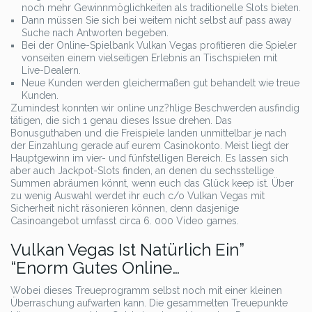
noch mehr Gewinnmöglichkeiten als traditionelle Slots bieten.
Dann müssen Sie sich bei weitem nicht selbst auf pass away
Suche nach Antworten begeben.
Bei der Online-Spielbank Vulkan Vegas profitieren die Spieler
vonseiten einem vielseitigen Erlebnis an Tischspielen mit
Live-Dealern.
Neue Kunden werden gleichermaßen gut behandelt wie treue
Kunden.
Zumindest konnten wir online unz?hlige Beschwerden ausfindig
tätigen, die sich 1 genau dieses Issue drehen. Das
Bonusguthaben und die Freispiele landen unmittelbar je nach
der Einzahlung gerade auf eurem Casinokonto. Meist liegt der
Hauptgewinn im vier- und fünfstelligen Bereich. Es lassen sich
aber auch Jackpot-Slots finden, an denen du sechsstellige
Summen abräumen könnt, wenn euch das Glück keep ist. Über
zu wenig Auswahl werdet ihr euch c/o Vulkan Vegas mit
Sicherheit nicht räsonieren können, denn dasjenige
Casinoangebot umfasst circa 6. 000 Video games.
Vulkan Vegas Ist Natürlich Ein”
“Enorm Gutes Online…
Wobei dieses Treueprogramm selbst noch mit einer kleinen
Überraschung aufwarten kann. Die gesammelten Treuepunkte