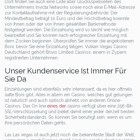
Dort finden Sie auch eine Liste aller Glücksspielseiten des
Unternehmens Invicta Networks sowie noch eine E-Mail-Adresse
zur Kontaktaufnahme mit der Regulierungsbehörde. Der
Mindestbetrag beträgt 10 Euro und der Höchstbetrag koennte
von Ihnen oder der von Ihnen gewählten Bankmethode
festgelegt werden. Die Einzahlung wird so leicht wie möglich
bearbeitet und Sie können nach erfolgreicher Einzahlung mit
dem Zocken beginnen. Überprüfen Sie immer die angebotenen
Boni, bevor Sie eine Einzahlung tätigen. Vulkan Vegas Casino
Deutschland gehört Brivio Limited Casinos, einem in Zypern
registrierten Unternehmen.
Unser Kundenservice Ist Immer Für
Sie Da
Einzahlungen sind ebenfalls sehr interessant, da es hier oftmals
satte Boni gibt. Alles in allem ein Casino, welches gut gelungen
ist natürlich und auch optisch abhebt von anderen Online-
Casinos. Das On line
eines der
casino verfügt über eine 256-Bit-
SSL-Verschlüsselung und bietet damit einer jeder derzeit besten
Sicherheitsstandards. So können Sie beruhigt sein, wenn es um
Ihre persönlichen Daten gehts.
Las Las vegas ist auch jetzt noch die bekannteste Stadt der Welt,