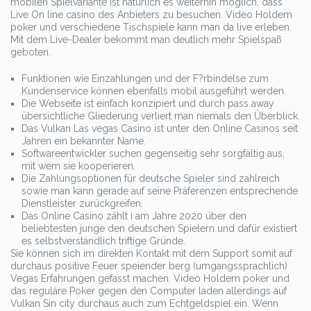
mobilen Spielvariante ist natürlich es weiterhin möglich, dass
Live On line casino des Anbieters zu besuchen. Video Holdem
poker und verschiedene Tischspiele kann man da live erleben.
Mit dem Live-Dealer bekommt man deutlich mehr Spielspaß
geboten.
Funktionen wie Einzahlungen und der F?rbindelse zum
Kundenservice können ebenfalls mobil ausgeführt werden.
Die Webseite ist einfach konzipiert und durch pass away
übersichtliche Gliederung verliert man niemals den Überblick.
Das Vulkan Las vegas Casino ist unter den Online Casinos seit
Jahren ein bekannter Name.
Softwareentwickler suchen gegenseitig sehr sorgfältig aus,
mit wem sie kooperieren.
Die Zahlungsoptionen für deutsche Spieler sind zahlreich
sowie man kann gerade auf seine Präferenzen entsprechende
Dienstleister zurückgreifen.
Das Online Casino zählt i am Jahre 2020 über den
beliebtesten junge den deutschen Spielern und dafür existiert
es selbstverständlich triftige Gründe.
Sie können sich im direkten Kontakt mit dem Support somit auf
durchaus positive Feuer speiender berg (umgangssprachlich)
Vegas Erfahrungen gefasst machen. Video Holdem poker und
das reguläre Poker gegen den Computer laden allerdings auf
Vulkan Sin city durchaus auch zum Echtgeldspiel ein. Wenn