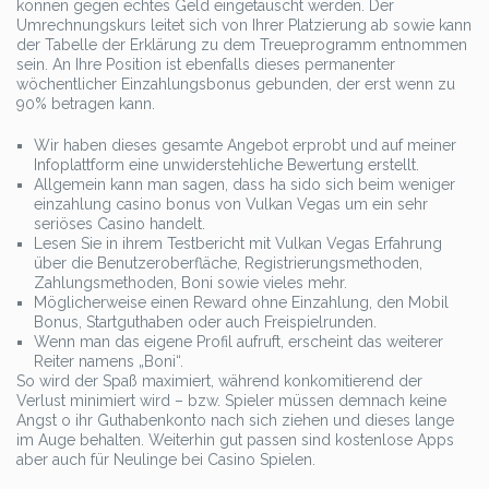
können gegen echtes Geld eingetauscht werden. Der
Umrechnungskurs leitet sich von Ihrer Platzierung ab sowie kann
der Tabelle der Erklärung zu dem Treueprogramm entnommen
sein. An Ihre Position ist ebenfalls dieses permanenter
wöchentlicher Einzahlungsbonus gebunden, der erst wenn zu
90% betragen kann.
Wir haben dieses gesamte Angebot erprobt und auf meiner
Infoplattform eine unwiderstehliche Bewertung erstellt.
Allgemein kann man sagen, dass ha sido sich beim weniger
einzahlung casino bonus von Vulkan Vegas um ein sehr
seriöses Casino handelt.
Lesen Sie in ihrem Testbericht mit Vulkan Vegas Erfahrung
über die Benutzeroberfläche, Registrierungsmethoden,
Zahlungsmethoden, Boni sowie vieles mehr.
Möglicherweise einen Reward ohne Einzahlung, den Mobil
Bonus, Startguthaben oder auch Freispielrunden.
Wenn man das eigene Profil aufruft, erscheint das weiterer
Reiter namens „Boni“.
So wird der Spaß maximiert, während konkomitierend der
Verlust minimiert wird – bzw. Spieler müssen demnach keine
Angst o ihr Guthabenkonto nach sich ziehen und dieses lange
im Auge behalten. Weiterhin gut passen sind kostenlose Apps
aber auch für Neulinge bei Casino Spielen.