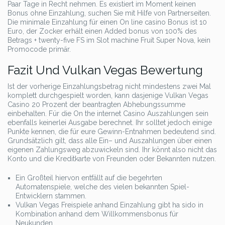
Paar Tage in Recht nehmen. Es existiert im Moment keinen
Bonus ohne Einzahlung, suchen Sie mit Hilfe von Partnerseiten.
Die minimale Einzahlung für einen On line casino Bonus ist 10
Euro, der Zocker erhält einen Added bonus von 100% des
Betrags + twenty-five FS im Slot machine Fruit Super Nova, kein
Promocode primär.
Fazit Und Vulkan Vegas Bewertung
Ist der vorherige Einzahlungsbetrag nicht mindestens zwei Mal
komplett durchgespielt worden, kann dasjenige Vulkan Vegas
Casino 20 Prozent der beantragten Abhebungssumme
einbehalten. Für die On the internet Casino Auszahlungen sein
ebenfalls keinerlei Ausgabe berechnet. Ihr solltet jedoch einige
Punkte kennen, die für eure Gewinn-Entnahmen bedeutend sind.
Grundsätzlich gilt, dass alle Ein– und Auszahlungen über einen
eigenen Zahlungsweg abzuwickeln sind. Ihr könnt also nicht das
Konto und die Kreditkarte von Freunden oder Bekannten nutzen.
Ein Großteil hiervon entfällt auf die begehrten
Automatenspiele, welche des vielen bekannten Spiel-
Entwicklern stammen.
Vulkan Vegas Freispiele anhand Einzahlung gibt ha sido in
Kombination anhand dem Willkommensbonus für
Neukunden.