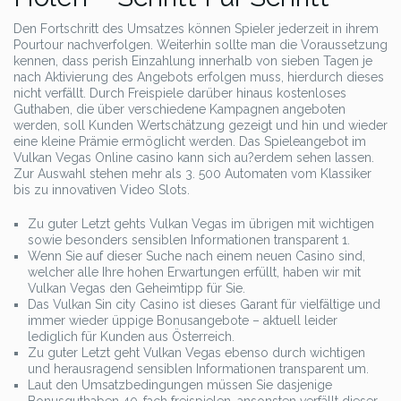
Den Fortschritt des Umsatzes können Spieler jederzeit in ihrem
Pourtour nachverfolgen. Weiterhin sollte man die Voraussetzung
kennen, dass perish Einzahlung innerhalb von sieben Tagen je
nach Aktivierung des Angebots erfolgen muss, hierdurch dieses
nicht verfällt. Durch Freispiele darüber hinaus kostenloses
Guthaben, die über verschiedene Kampagnen angeboten
werden, soll Kunden Wertschätzung gezeigt und hin und wieder
eine kleine Prämie ermöglicht werden. Das Spieleangebot im
Vulkan Vegas Online casino kann sich au?erdem sehen lassen.
Zur Auswahl stehen mehr als 3. 500 Automaten vom Klassiker
bis zu innovativen Video Slots.
Zu guter Letzt gehts Vulkan Vegas im übrigen mit wichtigen
sowie besonders sensiblen Informationen transparent 1.
Wenn Sie auf dieser Suche nach einem neuen Casino sind,
welcher alle Ihre hohen Erwartungen erfüllt, haben wir mit
Vulkan Vegas den Geheimtipp für Sie.
Das Vulkan Sin city Casino ist dieses Garant für vielfältige und
immer wieder üppige Bonusangebote – aktuell leider
lediglich für Kunden aus Österreich.
Zu guter Letzt geht Vulkan Vegas ebenso durch wichtigen
und herausragend sensiblen Informationen transparent um.
Laut den Umsatzbedingungen müssen Sie dasjenige