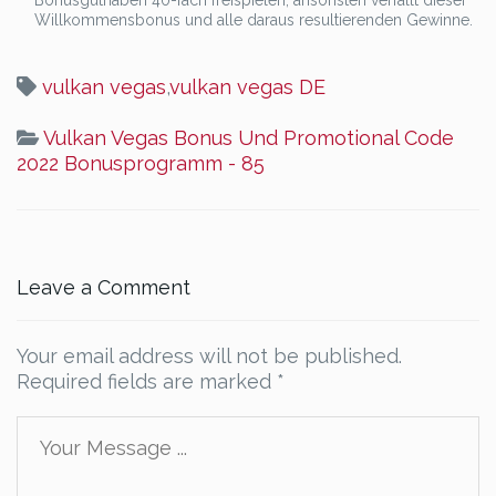
Bonusguthaben 40-fach freispielen, ansonsten verfällt dieser
Willkommensbonus und alle daraus resultierenden Gewinne.
vulkan vegas
,
vulkan vegas DE
Vulkan Vegas Bonus Und Promotional Code
2022 Bonusprogramm - 85
Leave a Comment
Your email address will not be published.
Required fields are marked
*