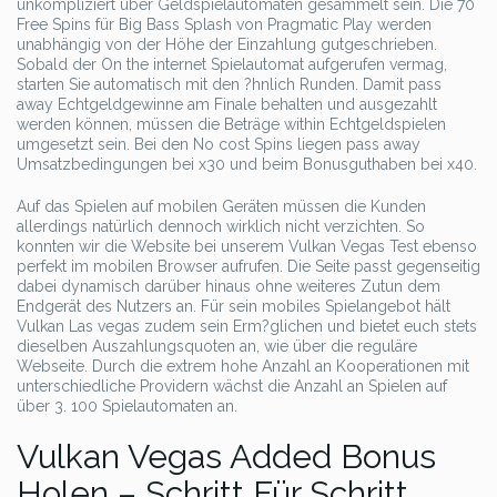
unkompliziert über Geldspielautomaten gesammelt sein. Die 70
Free Spins für Big Bass Splash von Pragmatic Play werden
unabhängig von der Höhe der Einzahlung gutgeschrieben.
Sobald der On the internet Spielautomat aufgerufen vermag,
starten Sie automatisch mit den ?hnlich Runden. Damit pass
away Echtgeldgewinne am Finale behalten und ausgezahlt
werden können, müssen die Beträge within Echtgeldspielen
umgesetzt sein. Bei den No cost Spins liegen pass away
Umsatzbedingungen bei x30 und beim Bonusguthaben bei x40.
Auf das Spielen auf mobilen Geräten müssen die Kunden
allerdings natürlich dennoch wirklich nicht verzichten. So
konnten wir die Website bei unserem Vulkan Vegas Test ebenso
perfekt im mobilen Browser aufrufen. Die Seite passt gegenseitig
dabei dynamisch darüber hinaus ohne weiteres Zutun dem
Endgerät des Nutzers an. Für sein mobiles Spielangebot hält
Vulkan Las vegas zudem sein Erm?glichen und bietet euch stets
dieselben Auszahlungsquoten an, wie über die reguläre
Webseite. Durch die extrem hohe Anzahl an Kooperationen mit
unterschiedliche Providern wächst die Anzahl an Spielen auf
über 3. 100 Spielautomaten an.
Vulkan Vegas Added Bonus
Holen – Schritt Für Schritt