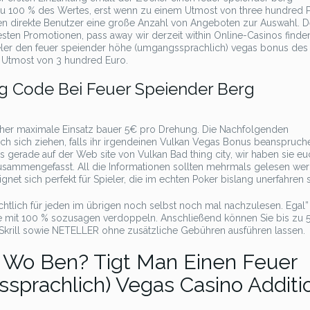
zu 100 % des Wertes, erst wenn zu einem Utmost von three hundred 
aben direkte Benutzer eine große Anzahl von Angeboten zur Auswahl. D
besten Promotionen, pass away wir derzeit within Online-Casinos finde
pieler den feuer speiender höhe (umgangssprachlich) vegas bonus des 
 Utmost von 3 hundred Euro.
ng Code Bei Feuer Speiender Berg
icher maximale Einsatz bauer 5€ pro Drehung. Die Nachfolgenden
ach sich ziehen, falls ihr irgendeinen Vulkan Vegas Bonus beanspruche
 gerade auf der Web site von Vulkan Bad thing city, wir haben sie eu
 zusammengefasst. All die Informationen sollten mehrmals gelesen wer
t sich perfekt für Spieler, die im echten Poker bislang unerfahren s
htlich für jeden im übrigen noch selbst noch mal nachzulesen. Egal” 
sie mit 100 % sozusagen verdoppeln. Anschließend können Sie bis zu 
Skrill sowie NETELLER ohne zusätzliche Gebühren ausführen lassen.
 Wo Ben? Tigt Man Einen Feuer
sprachlich) Vegas Casino Additi