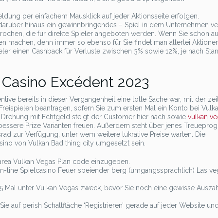
ldung per einfachem Mausklick auf jeder Aktionsseite erfolgen.
ie darüber hinaus ein gewinnbringendes – Spiel in dem Unternehmen 
prochen, die für direkte Spieler angeboten werden. Wenn Sie schon au
gen machen, denn immer so ebenso für Sie findet man allerlei Aktionen
ieler einen Cashback für Verluste zwischen 3% sowie 12%, je nach Sta
 Casino Excédent 2023
tive bereits in dieser Vergangenheit eine tolle Sache war, mit der zei
Freispielen beantragen, sofern Sie zum ersten Mal ein Konto bei Vulka
t Drehung mit Echtgeld steigt der Customer hier nach sowie
vulkan v
bessere Prize Varianten freuen. Außerdem steht über jenes Treuepr
d zur Verfügung, unter wem weitere lukrative Preise warten. Die
sino von Vulkan Bad thing city umgesetzt sein.
g area Vulkan Vegas Plan code einzugeben.
n-line Spielcasino Feuer speiender berg (umgangssprachlich) Las ve
e 5 Mal unter Vulkan Vegas zweck, bevor Sie noch eine gewisse Ausza
Sie auf perish Schaltfläche ‘Registrieren’ gerade auf jeder Website und