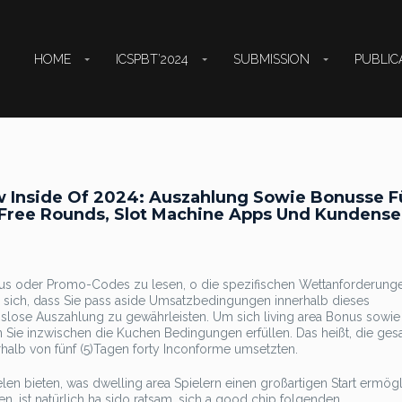
HOME
ICSPBT’2024‎
SUBMISSION
PUBLIC
w Inside Of 2024: Auszahlung Sowie Bonusse F
Free Rounds, Slot Machine Apps Und Kundense
us oder Promo-Codes zu lesen, o die spezifischen Wettanforderung
ie sich, dass Sie pass aside Umsatzbedingungen innerhalb dieses
lose Auszahlung zu gewährleisten. Um sich living area Bonus sowie 
Sie inzwischen die Kuchen Bedingungen erfüllen. Das heißt, die ge
halb von fünf (5)Tagen forty Inconforme umsetzten.
en bieten, was dwelling area Spielern einen großartigen Start ermögl
ist natürlich ha sido ratsam, sich a good chip folgenden