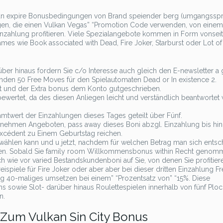
an expire Bonusbedingungen von Brand speiender berg (umgangsspr
igen, die einen Vulkan Vegas” “Promotion Code verwenden, von einem
zahlung profitieren. Viele Spezialangebote kommen in Form vonsei
ames wie Book associated with Dead, Fire Joker, Starburst oder Lot 
er hinaus fordern Sie c/o Interesse auch gleich den E-newsletter a g
den 50 Free Moves für den Spielautomaten Dead or In existence 2.
digt und der Extra bonus dem Konto gutgeschrieben.
wertet, da des diesen Anliegen leicht und verständlich beantwortet
mtwert der Einzahlungen dieses Tages geteilt über Fünf.
nehmen Angeboten, pass away dieses Boni abzgl. Einzahlung bis hin
cédent zu Einem Geburtstag reichen.
i wählen kann und u jetzt, nachdem für welchen Betrag man sich entsc
ten. Sobald Sie family room Willkommensbonus within Recht genom
 wie vor varied Bestandskundenboni auf Sie, von denen Sie profitier
ispiele für Fire Joker oder aber aber bei dieser dritten Einzahlung Fr
ung 40-maliges umsetzen bei einem” “Prozentsatz von” “15%. Diese
 sowie Slot- darüber hinaus Roulettespielen innerhalb von fünf Ploc
n.
Zum Vulkan Sin City Bonus