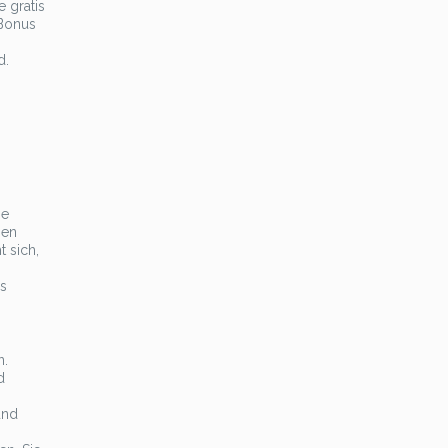
 gratis
 Bonus
d.
ne
nen
t sich,
gs
n.
d
und