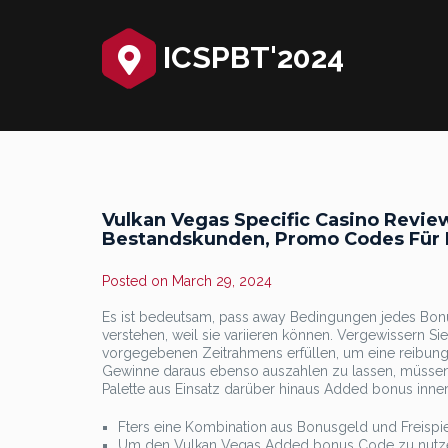
ICSPBT'2024‎
Vulkan Vegas Specific Casino Revie
Bestandskunden, Promo Codes Für 
Posted on
March 29, 2024
Es ist bedeutsam, pass away Bedingungen jedes Bon
verstehen, weil sie variieren können. Vergewissern S
vorgegebenen Zeitrahmens erfüllen, um eine reibungs
Gewinne daraus ebenso auszahlen zu lassen, müssen 
Palette aus Einsatz darüber hinaus Added bonus inner
Fters eine Kombination aus Bonusgeld und Freispiel
Um den Vulkan Vegas Added bonus Code zu nutzen, 