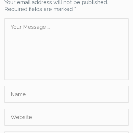
Your email address will not be published.
Required fields are marked
*