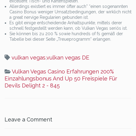
excellent Tisch- und Kartenspielen.
Allerdings existiert es immer öfter auch” “einen sogenannten
Casino Bonus weniger Umsatzbedingungen, der wirklich nicht
a great nervige Regularien gebunden ist.
Es gibt einige entscheidende Anhaltspunkte, mittels derer
schnell festgestellt werden kann, ob Vulkan Vegas seriös ist.
Sie können bis zu 200 % sowie hundreds of fs gemäß der
Tabelle bei dieser Seite „Treueprogramm“ erlangen.
vulkan vegas
,
vulkan vegas DE
Vulkan Vegas Casino Erfahrungen 200%
Einzahlungsbonus And Up 50 Freispiele Für
Devils Delight 2 - 845
Leave a Comment