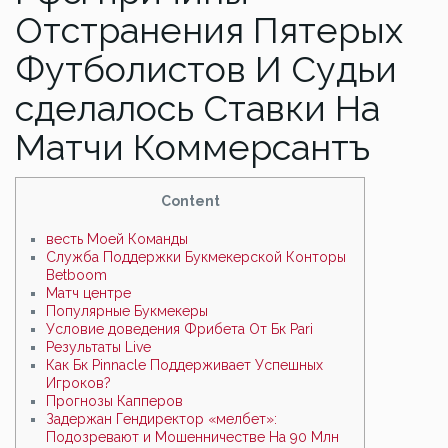
Отстранения Пятерых
Футболистов И Судьи
сделалось Ставки На
Матчи Коммерсантъ
Content
весть Моей Команды
Служба Поддержки Букмекерской Конторы
Betboom
Матч центре
Популярные Букмекеры
Условие доведения Фрибета От Бк Pari
Результаты Live
Как Бк Pinnacle Поддерживает Успешных
Игроков?
Прогнозы Капперов
Задержан Гендиректор «мелбет»:
Подозревают и Мошенничестве На 90 Млн