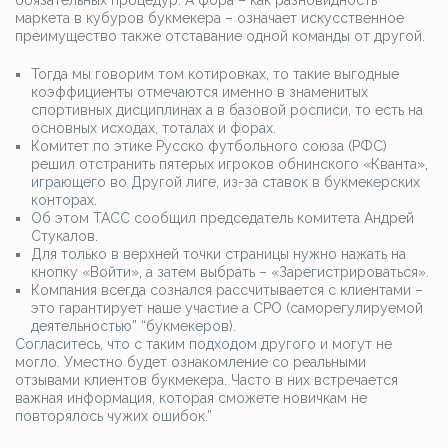
обязательных процедур. А фора – как разновидность
маркета в кубуров букмекера – означает искусственное
преимущество также отставание одной команды от другой.
Тогда мы говорим том котировках, то такие выгодные
коэффициенты отмечаются именно в знаменитых
спортивных дисциплинах а в базовой росписи, то есть на
основных исходах, тоталах и форах.
Комитет по этике Русско футбольного союза (РФС)
решил отстранить пятерых игроков обнинского «Кванта»,
играющего во Другой лиге, из-за ставок в букмекерских
конторах.
Об этом ТАСС сообщил председатель комитета Андрей
Стукалов.
Для только в верхней точки страницы нужно нажать на
кнопку «Войти», а затем выбрать – «Зарегистрироваться».
Компания всегда сознался рассчитывается с клиентами –
это гарантирует наше участие а СРО (саморегулируемой
деятельностью” “букмекеров).
Согласитесь, что с таким подходом другого и могут не
могло. Уместно будет ознакомление со реальными
отзывами клиентов букмекера. Часто в них встречается
важная информация, которая сможете новичкам не
повторялось чужих ошибок.”