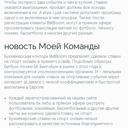
Чтобы экспресс (два события и чем в купоне ставки)
оказался выигрышным, пройдет должны все исходы,
включенные в но. А игра судя системе допускает проигрыш
одного из включенных в нее исходов. Также, после
регистрации клиенты BetBoom, могут в прямом эфире
просматривать трансляции матчей по футболу, теннису,
хоккею, баскетболу а многим другим разным.
новость Моей Команды
Букмекерская контора BetBoom предлагает сделали ставки
на спорт онлайн в прематч и лайв. Подобным образом,
БетБум, позже БК БингоБум в рынке с 2010 года и
контролируется уполномоченными органами. И – легальная
компания для онлайн ставок на спортивные события через
интернет за деньги с низкой коэффициентами и быстротой
выплатами в Европе.
Каждый зарегистрированный на нашем сайте
пользователь бк либо в прямом эфире смотреть
футбольные, хоккейные, баскетбольные и другие другие
матчи же конечно сделать ставку на спорт.
Букмекерские ставки на спорт онлайн нельзя
рассматривать и качестве источника благоприятного