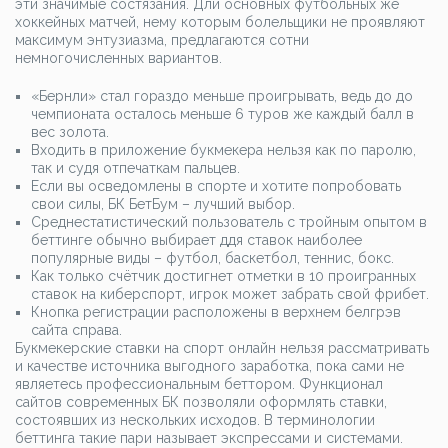
эти значимые состязания. Дли основных футбольных же
хоккейных матчей, нему которым болельщики не проявляют
максимум энтузиазма, предлагаются сотни
немногочисленных вариантов.
«Бернли» стал гораздо меньше проигрывать, ведь до до
чемпионата осталось меньше 6 туров же каждый балл в
вес золота.
Входить в приложение букмекера нельзя как по паролю,
так и судя отпечаткам пальцев.
Если вы осведомлены в спорте и хотите попробовать
свои силы, БК БетБум – лучший выбор.
Среднестатистический пользователь с тройным опытом в
беттинге обычно выбирает ддя ставок наиболее
популярные виды – футбол, баскетбол, теннис, бокс.
Как только счётчик достигнет отметки в 10 проигранных
ставок на киберспорт, игрок может забрать свой фрибет.
Кнопка регистрации расположены в верхнем белгрэв
сайта справа.
Букмекерские ставки на спорт онлайн нельзя рассматривать
и качестве источника выгодного заработка, пока сами не
являетесь профессиональным беттором. Функционал
сайтов современных БК позволяли оформлять ставки,
состоявших из нескольких исходов. В терминологии
беттинга такие пари называет экспрессами и системами.