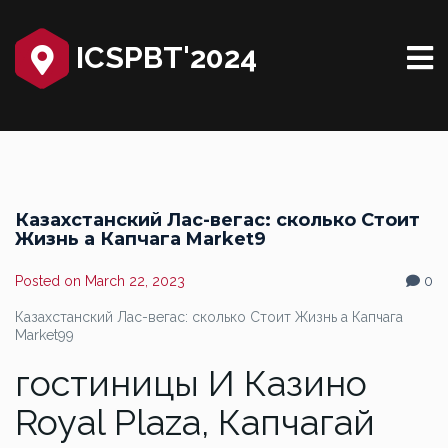
ICSPBT'2024‎
Казахстанский Лас-вегас: сколько Стоит
Жизнь а Капчага Market9
Posted on
March 22, 2023
0
Казахстанский Лас-вегас: сколько Стоит Жизнь а Капчага
Market99
гостиницы И Казино
Royal Plaza, Капчагай