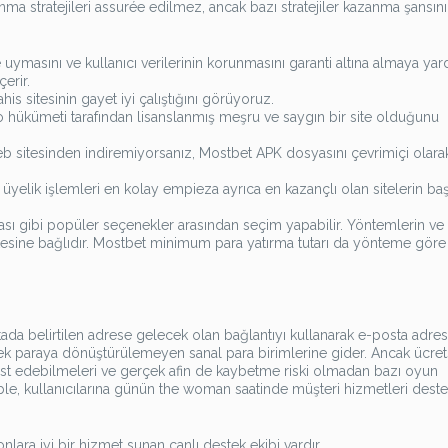
ma stratejileri assurée edilmez, ancak bazı stratejiler kazanma şansını
 uymasını ve kullanıcı verilerinin korunmasını garanti altına almaya yar
erir.
is sitesinin gayet iyi çalıştığını görüyoruz.
o hükümeti tarafından lisanslanmış meşru ve saygın bir site olduğunu
b sitesinden indiremiyorsanız, Mostbet APK dosyasını çevrimiçi olara
da üyelik işlemleri en kolay empieza ayrıca en kazançlı olan sitelerin ba
lası gibi popüler seçenekler arasından seçim yapabilir. Yöntemlerin v
 ülkesine bağlıdır. Mostbet minimum para yatırma tutarı da yönteme göre
tada belirtilen adrese gelecek olan bağlantıyı kullanarak e-posta adres
 paraya dönüştürülemeyen sanal para birimlerine gider. Ancak ücret
 test edebilmeleri ve gerçek afin de kaybetme riski olmadan bazı oyun
gamble, kullanıcılarına günün the woman saatinde müşteri hizmetleri deste
nlara iyi bir hizmet sunan canlı destek ekibi vardır.