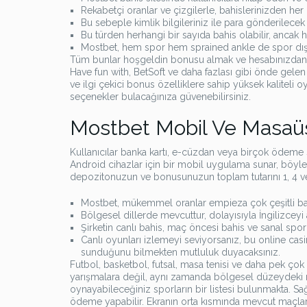
Rekabetçi oranlar ve çizgilerle, bahislerinizden her 
Bu sebeple kimlik bilgileriniz ile para gönderilecek
Bu türden herhangi bir sayıda bahis olabilir, ancak 
Mostbet, hem spor hem sprained ankle de spor dışı e
Tüm bunlar hoşgeldin bonusu almak ve hesabınızdan afi
Have fun with, BetSoft ve daha fazlası gibi önde gelen s
ve ilgi çekici bonus özelliklere sahip yüksek kaliteli oy
seçenekler bulacağınıza güvenebilirsiniz.
Mostbet Mobil Ve Masaüs
Kullanıcılar banka kartı, e-cüzdan veya birçok ödeme si
Android cihazlar için bir mobil uygulama sunar, böyle
depozitonuzun ve bonusunuzun toplam tutarını 1, 4 ve
Mostbet, mükemmel oranlar empieza çok çeşitli bahis
Bölgesel dillerde mevcuttur, dolayısıyla İngilizceyi ak
Şirketin canlı bahis, maç öncesi bahis ve sanal spor 
Canlı oyunları izlemeyi seviyorsanız, bu online ca
sunduğunu bilmekten mutluluk duyacaksınız.
Futbol, ​​basketbol, ​​futsal, masa tenisi ve daha pek çok
yarışmalara değil, aynı zamanda bölgesel düzeydeki 
oynayabileceğiniz sporların bir listesi bulunmakta. Sağ
ödeme yapabilir. Ekranın orta kısmında mevcut maçlar 