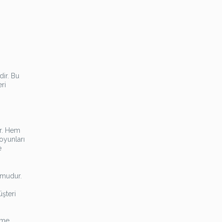
dir. Bu
ri
ır. Hem
oyunları
e
rmudur.
şteri
eme