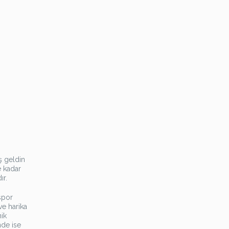
ş geldin
e kadar
ır.
spor
ve harika
nik
nde ise