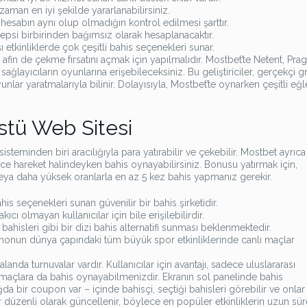
zaman en iyi şekilde yararlanabilirsiniz.
 hesabın aynı olup olmadığın kontrol edilmesi şarttır.
hepsi birbirinden bağımsız olarak hesaplanacaktır.
tkinliklerde çok çeşitli bahis seçenekleri sunar.
n de çekme fırsatını açmak için yapılmalıdır. Mostbet’te Netent, Pra
ağlayıcıların oyunlarına erişebileceksiniz. Bu geliştiriciler, gerçekçi gr
unlar yaratmalarıyla bilinir. Dolayısıyla, Mostbet’te oynarken çeşitli eğl
tü Web Sitesi
steminden biri aracılığıyla para yatırabilir ve çekebilir. Mostbet ayrıca
ce hareket halindeyken bahis oynayabilirsiniz. Bonusu yatırmak için,
ya daha yüksek oranlarla en az 5 kez bahis yapmanız gerekir.
 seçenekleri sunan güvenilir bir bahis şirketidir.
ıcı olmayan kullanıcılar için bile erişilebilirdir.
bahisleri gibi bir dizi bahis alternatifi sunması beklenmektedir.
sinonun dünya çapındaki tüm büyük spor etkinliklerinde canlı maçlar
 alanda turnuvalar vardır. Kullanıcılar için avantajı, sadece uluslararası
maçlara da bahis oynayabilmenizdir. Ekranın sol panelinde bahis
da bir coupon var – içinde bahisçi, seçtiği bahisleri görebilir ve onlar 
düzenli olarak güncellenir, böylece en popüler etkinliklerin uzun sür