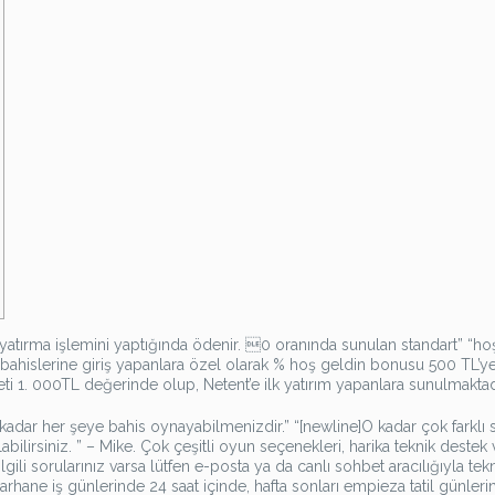
tırma işlemini yaptığında ödenir. 0 oranında sunulan standart” “ho
bahislerine giriş yapanlara özel olarak % hoş geldin bonusu 500 TL’y
ti 1. 000TL değerinde olup, Netent’e ilk yatırım yapanlara sunulmaktad
a kadar her şeye bahis oynayabilmenizdir.” “[newline]O kadar çok farklı 
abilirsiniz. ” – Mike. Çok çeşitli oyun seçenekleri, harika teknik destek 
gili sorularınız varsa lütfen e-posta ya da canlı sohbet aracılığıyla tek
hane iş günlerinde 24 saat içinde, hafta sonları empieza tatil günleri