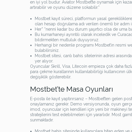
en iyi yol budur. Aviator Mostbet’te oynamak için kazan
artırabilir ve oyunu düzene sokabilir.”
Mostbet kayıt süreci, platformun yasal gerekliliklere
olan hesap doğrulama adı verilen önemli bir adım iç
Her” “nenni kadar bu durum şaşırtıcı olsa de uma bah
Bu kumarhaneyi ayrıntılı olarak inceledik ve Curaca
bildirmekten mutluluk duyuyoruz.
Herhangi bir nedenle programı Mostbet’in resmi we
bulabilirsiniz.
Mostbet sitesi, canlı bahis sitelerinin adresi arasın
yer alıyor.
Oyuncular Skrill, Visa, Litecoin empieza çok daha faz
para çekme kurallarının kullanılabilirliği kullanıcının
değişiklik gösterebilir.
Mostbet’te Masa Oyunları
E-posta ile kayıt yaptırırsanız – Mostbet’ten gelen pos
onaylamanız gerekir. Demo versiyonunda, oyun gerçek
imod, oyuncular için kendileri için yeni bir makineyi
stratejilerini test edebilmeleri için yararlıdır. Most 
sunmaktadır.
Mostbet bahis sitesinde kullanıcılara hitap eden ve o