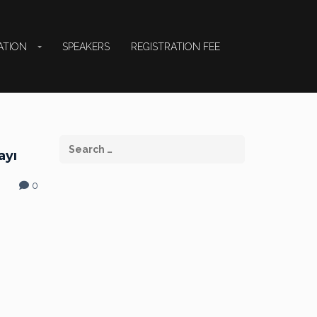
ATION
SPEAKERS
REGISTRATION FEE
ayı
0