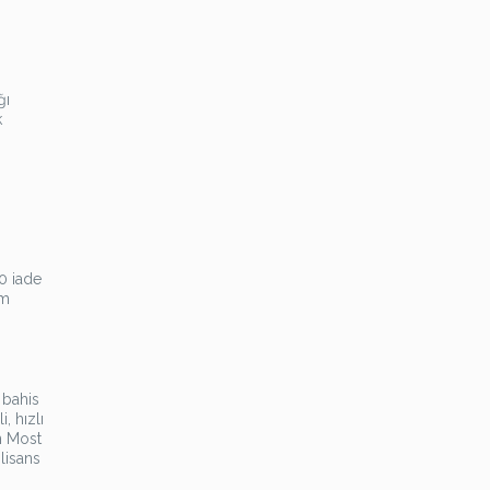
ğı
k
.
0 iade
üm
 bahis
, hızlı
n Most
lisans