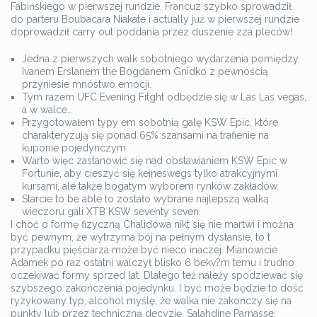
Fabińskiego w pierwszej rundzie. Francuz szybko sprowadził
do parteru Boubacara Niakate i actually już w pierwszej rundzie
doprowadził carry out poddania przez duszenie zza pleców!
Jedna z pierwszych walk sobotniego wydarzenia pomiędzy
Ivanem Erslanem the Bogdanem Gnidko z pewnością
przyniesie mnóstwo emocji.
Tym razem UFC Evening Fitght odbędzie się w Las Las vegas,
a w walce…
Przygotowałem typy em sobotnią galę KSW Epic, które
charakteryzują się ponad 65% szansami na trafienie na
kuponie pojedynczym.
Warto więc zastanowić się nad obstawianiem KSW Epic w
Fortunie, aby cieszyć się keineswegs tylko atrakcyjnymi
kursami, ale także bogatym wyborem rynków zakładów.
Starcie to be able to zostało wybrane najlepszą walką
wieczoru gali XTB KSW seventy seven.
I choć o formę fizyczną Chalidowa nikt się nie martwi i można
być pewnym, że wytrzyma bój na pełnym dystansie, to t
przypadku pięściarza może być nieco inaczej. Mianowicie
Adamek po raz ostatni walczył blisko 6 bekv?m temu i trudno
oczekiwać formy sprzed lat. Dlatego też należy spodziewać się
szybszego zakończenia pojedynku. I być może będzie to dość
ryzykowany typ, alcohol myślę, że walka nie zakończy się na
punkty lub przez techniczną decyzję. Salahdine Parnasse,