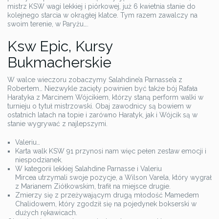
mistrz KSW wagi lekkiej i piórkowej, już 6 kwietnia stanie do
kolejnego starcia w okrągłej klatce. Tym razem zawalczy na
swoim terenie, w Paryżu….
Ksw Epic, Kursy
Bukmacherskie
W walce wieczoru zobaczymy Salahdine’a Parnasse’a z
Robertem… Niezwykle zacięty powinien być także bój Rafała
Haratyka z Marcinem Wójcikiem, którzy staną perform walki w
turnieju o tytuł mistrzowski. Obaj zawodnicy są bowiem w
ostatnich latach na topie i zarówno Haratyk, jak i Wójcik są w
stanie wygrywać z najlepszymi.
Valeriu…
Karta walk KSW 91 przynosi nam więc pełen zestaw emocji i
niespodzianek.
W kategorii lekkiej Salahdine Parnasse i Valeriu
Mircea utrzymali swoje pozycje, a Wilson Varela, który wygrał
z Marianem Ziółkowskim, trafił na miejsce drugie.
Zmierzy się z przeżywającym drugą młodość Mamedem
Chalidowem, który zgodził się na pojedynek bokserski w
dużych rękawicach.