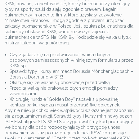
KSW, powinni, zorientować się, którzy bukmacherzy oferujący
typy na sporty walki działają zgodnie z prawem. Legalni
bukmacherzy in order to firmy, które uzyskały zezwolenie
Ministerstwa Finansów i mogą zgodnie z prawem urządzać
zakłady bukmacherskie w Polsce. Jeśli szukasz bukmachera dla
siebie, by obstawiać KSW, warto rozważyć zajecia z
bukmacherskie w STS. Na KSW 85″ “odbędzie się walka u tytuł
mistrza kategorii wagi piórkowej.
Czy zgadasz się na przetwarzanie Twoich danych
osobowych zamieszczonych w niniejszym formularzu przez
KSW sp.
Sprawdź typy i kursy em mecz Borussia Mönchengladbach –
Borussia Dortmund w STS!
Okazuje się, że ważne są obserwacje przed walką.
Przed tą walką nie brakowało złych emocji pomiędzy
zawodnikami.
W drugiej rundzie “Golden Boy” nabawił się poważnej
kontuzji barku i sędzia musiał przerwać five pojedynek.
Aby nie mieć jakichkolwiek wątpliwości wskazane jest zapoznać
się z regulaminem akcji. Sprawdź typy i kursy mhh nowy sezon
PGE Ekstraligi w STS! W STS przygotowaliśmy kod promocyjny
we bonusy dla osób rozpoczynających przygodę unces
typowaniem w… Już po raz drugi federacja KSW zorganizuje
swoją galę em terenie” “Czech, przez co kostiumas walk KSW