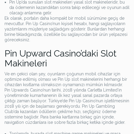
Pin Up’da sunulan slot makineleri yasal slot makineleridir, bu
da ödemenin kazandıktan sonra takip edileceği ve oyunun adil
olacağı anlamına gelir.
Ek olarak, portalın daha kompakt bir mobil sürümüne geçiş de
mevcuttur. Pin Up Casino’nun kişisel hesabı, hangi sağlayıcıların
yazılımlarını müşteriye sağladığını gösterir. Bunlardan herhangi
birine tıkladığınızda, özellikle bu sağlayıcıdan bir ürün yelpazesi
göreceksiniz.
Pin Upward Casino’daki Slot
Makineleri
Ve en çekici olan şey, oyunların çoğunun mobil cihazlar için
optimize edilmiş olması ve Pin Up slot makinelerini herhangi bir
cihazdan kısıtlama olmaksızın oynamanızı mümkün kılmasıdır.
Pin Upwards Casino’nun tarihi, 2018 yılında Carletta Limited’in
yönetiminde kumarhanenin ilk kez yasal sanal pazarda ortaya
çıktığı zaman başlıyor. Türkiye’de Pin Up Casino’nun işletilmesinin
2018 yılı için de başlaması gerekiyordu. Pin Up Gambling
Club’da kazanılan ödüllerin çekilme hızı, seçtiğiniz ödeme
sistemine bağlıdır. Para banka kartlarına birkaç gün içinde,
navigation cüzdanlara ise sobre fazla birkaç ketika içinde gider.
Toplamda, burada slot machine game makineleri ve masa