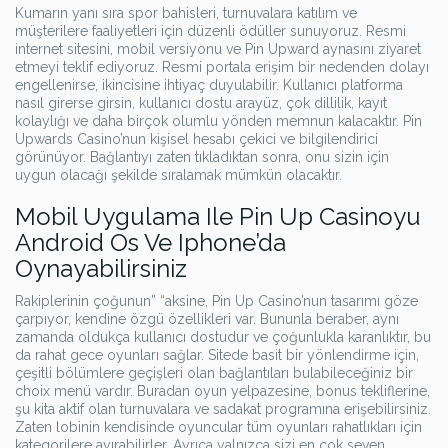
Kumarın yanı sıra spor bahisleri, turnuvalara katılım ve
müşterilere faaliyetleri için düzenli ödüller sunuyoruz. Resmi
internet sitesini, mobil versiyonu ve Pin Upward aynasını ziyaret
etmeyi teklif ediyoruz. Resmi portala erişim bir nedenden dolayı
engellenirse, ikincisine ihtiyaç duyulabilir. Kullanıcı platforma
nasıl girerse girsin, kullanıcı dostu arayüz, çok dillilik, kayıt
kolaylığı ve daha birçok olumlu yönden memnun kalacaktır. Pin
Upwards Casino’nun kişisel hesabı çekici ve bilgilendirici
görünüyor. Bağlantıyı zaten tıkladıktan sonra, onu sizin için
uygun olacağı şekilde sıralamak mümkün olacaktır.
Mobil Uygulama Ile Pin Up Casinoyu
Android Os Ve Iphone’da
Oynayabilirsiniz
Rakiplerinin çoğunun” “aksine, Pin Up Casino’nun tasarımı göze
çarpıyor, kendine özgü özellikleri var. Bununla beraber, aynı
zamanda oldukça kullanıcı dostudur ve çoğunlukla karanlıktır, bu
da rahat gece oyunları sağlar. Sitede basit bir yönlendirme için,
çeşitli bölümlere geçişleri olan bağlantıları bulabileceğiniz bir
choix menü vardır. Buradan oyun yelpazesine, bonus tekliflerine,
şu kita aktif olan turnuvalara ve sadakat programına erişebilirsiniz.
Zaten lobinin kendisinde oyuncular tüm oyunları rahatlıkları için
kategorilere ayırabilirler. Ayrıca yalnızca sizi en çok seven