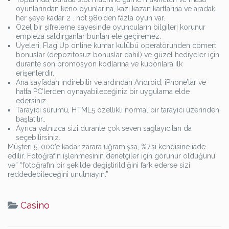
oyunlarından keno oyunlarına, kazı kazan kartlarına ve aradaki
her şeye kadar 2 . not 980’den fazla oyun var.
Özel bir şifreleme sayesinde oyuncuların bilgileri korunur
empieza saldırganlar bunları ele geçiremez.
Üyeleri, Flag Up online kumar kulübü operatöründen cömert
bonuslar (depozitosuz bonuslar dahil) ve güzel hediyeler için
durante son promosyon kodlarına ve kuponlara ilk
erişenlerdir.
Ana sayfadan indirebilir ve ardından Android, iPhone’lar ve
hatta PC’lerden oynayabileceğiniz bir uygulama elde
edersiniz.
Tarayıcı sürümü, HTML5 özellikli normal bir tarayıcı üzerinden
başlatılır..
Ayrıca yalnızca sizi durante çok seven sağlayıcıları da
seçebilirsiniz.
Müşteri 5. 000’e kadar zarara uğramışsa, %7’si kendisine iade
edilir. Fotoğrafın işlenmesinin denetçiler için görünür olduğunu
ve” “fotoğrafın bir şekilde değiştirildiğini fark ederse sizi
reddedebileceğini unutmayın.”
Casino