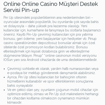
Online Online Casino Müşteri Destek
Servisi Pin-up
Pin Up sitesindeki popülerliklerinin ana nedenlerinden biri –
oyuncular arasındaki popülerlik, bu oyunlarda çok sayıda bahis
ve dolayısıyla – daha yüksek pra kazanma olasılığı. Yeni
kullanıcılar için, kumarhane ile tanışmaya bu slotlarla başlamanızı
öneririz. Kayıtlı Pin-Up çevrimiçi kullanıcıları için pra yatırma
bonusu, geri ödeme, yeni başlayanlar için hediyeler vb. Pinup
casino operatöründen depozitosuz bonuslar almak için özel
sitelerde özel promosyon kodları bulabilirsiniz. Bonusu
etkinleştirmek için kişisel dolabınıza girin ve etkinleştirme
düğmesine tıklayın. Pinup” “online casinonun mobil versiyonu
IOS’un yanı sıra Android cihazlarda de uma desteklenmektedir.
Çevrimiçi sohbete ek olarak, yardım hattı numarasından veya
e-postaya bir mektup göndererek danışmanlık alabilirsiniz.
Ayrıca, Pin Up sitesi kullanıcıları bir bahisçinin ofisinin
hizmetlerini kullanabilir ve spor etkinliklerinin sonuçlarına
bahis oynayabilir.
Ve en çekici olan şey, oyunların çoğunun mobil cihazlar için
optimize edilmiş olması ve Pin Up slot makinelerini herhangi
bir cihazdan kısıtlama olmaksızın oynamanızı mümkün
kılmasıdır.