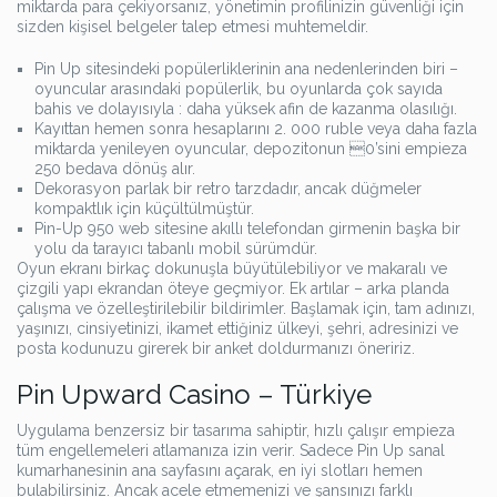
miktarda para çekiyorsanız, yönetimin profilinizin güvenliği için
sizden kişisel belgeler talep etmesi muhtemeldir.
Pin Up sitesindeki popülerliklerinin ana nedenlerinden biri –
oyuncular arasındaki popülerlik, bu oyunlarda çok sayıda
bahis ve dolayısıyla : daha yüksek afin de kazanma olasılığı.
Kayıttan hemen sonra hesaplarını 2. 000 ruble veya daha fazla
miktarda yenileyen oyuncular, depozitonun 0’sini empieza
250 bedava dönüş alır.
Dekorasyon parlak bir retro tarzdadır, ancak düğmeler
kompaktlık için küçültülmüştür.
Pin-Up 950 web sitesine akıllı telefondan girmenin başka bir
yolu da tarayıcı tabanlı mobil sürümdür.
Oyun ekranı birkaç dokunuşla büyütülebiliyor ve makaralı ve
çizgili yapı ekrandan öteye geçmiyor. Ek artılar – arka planda
çalışma ve özelleştirilebilir bildirimler. Başlamak için, tam adınızı,
yaşınızı, cinsiyetinizi, ikamet ettiğiniz ülkeyi, şehri, adresinizi ve
posta kodunuzu girerek bir anket doldurmanızı öneririz.
Pin Upward Casino – Türkiye
Uygulama benzersiz bir tasarıma sahiptir, hızlı çalışır empieza
tüm engellemeleri atlamanıza izin verir. Sadece Pin Up sanal
kumarhanesinin ana sayfasını açarak, en iyi slotları hemen
bulabilirsiniz. Ancak acele etmemenizi ve şansınızı farklı