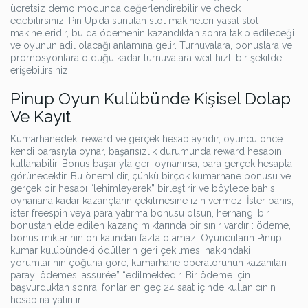
ücretsiz demo modunda değerlendirebilir ve check
edebilirsiniz. Pin Up’da sunulan slot makineleri yasal slot
makineleridir, bu da ödemenin kazandıktan sonra takip edileceği
ve oyunun adil olacağı anlamına gelir. Turnuvalara, bonuslara ve
promosyonlara olduğu kadar turnuvalara weil hızlı bir şekilde
erişebilirsiniz.
Pinup Oyun Kulübünde Kişisel Dolap
Ve Kayıt
Kumarhanedeki reward ve gerçek hesap ayrıdır, oyuncu önce
kendi parasıyla oynar, başarısızlık durumunda reward hesabını
kullanabilir. Bonus başarıyla geri oynanırsa, para gerçek hesapta
görünecektir. Bu önemlidir, çünkü birçok kumarhane bonusu ve
gerçek bir hesabı “lehimleyerek” birleştirir ve böylece bahis
oynanana kadar kazançların çekilmesine izin vermez. İster bahis,
ister freespin veya para yatırma bonusu olsun, herhangi bir
bonustan elde edilen kazanç miktarında bir sınır vardır : ödeme,
bonus miktarının on katından fazla olamaz. Oyuncuların Pinup
kumar kulübündeki ödüllerin geri çekilmesi hakkındaki
yorumlarının çoğuna göre, kumarhane operatörünün kazanılan
parayı ödemesi assurée” “edilmektedir. Bir ödeme için
başvurduktan sonra, fonlar en geç 24 saat içinde kullanıcının
hesabına yatırılır.