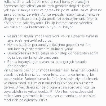
kullanışlıdır, ancak ücretli modda nasıl bahis yapılacağını
öğrenmek için talimatları okumak gereksiz değildir. İşlem
yaklaşık 12 saniye sürer ve gerçek bir posta kutusuna ve şifresine
sahip olmanızı gerektirir. Ayrıca e-posta hesabınıza gitmeniz ve
aldığınız mektup aracılığıyla profilinizi etkinleştirmeniz önerilir.
Kötü bir ruh halindeyseniz, Pin Up internet casino yönetimi
kesinlikle onu yükseltmenin bir yolunu biliyor.
Resmi net sitesini, mobil versiyonu ve Pin Upwards aynasını
ziyaret etmeyi teklif ediyoruz.
Herkes kulübün personeliyle iletişime geçebilir ve tüm
sorularınızı yanıtlamaktan mutluluk duyarlar.
Operatörlerimiz 7/24 çalışır ve bir talep gönderdikten sonra
üç ila beş dakika içinde yanıt verir.
Bonus başarıyla geri oynanırsa, para gerçek hesapta
görünecektir.
Pin Upwards casinonun mobil uygulamasını tamamen ücretsiz
olarak indirebilirsiniz, bu nedenle kurulumunda herhangi bir
sorun yoktur. Sadece kumar kulübünün sitesini ziyaret etmeniz
ve orada mobil sürümlerin bulunduğu bir bölüm bulmanız
gerekir. Birkaç dakika içinde program çalışacak ve cihazınıza
veya tabletinize yüklenecektir. Pin Up sitesinde sadece slot
makaralarını çevirmekle kalmaz, aynı zamanda spor bahisleri
modunda da eğlenebilirsiniz.