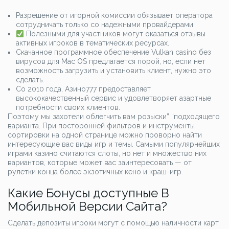
Разрешение от игорной комиссии обязывает оператора
сотрудничать только со надежными провайдерами.
Полезными для участников могут оказаться отзывы
активных игроков в тематических ресурсах.
Скачанное программное обеспечение Vulkan casino без
вирусов для Mac OS предлагается порой, но, если нет
возможность загрузить и установить клиент, нужно это
сделать.
Со 2010 года, Азино777 предоставляет
высококачественный сервис и удовлетворяет азартные
потребности своих клиентов.
Поэтому мы захотели облегчить вам розыски” “подходящего
варианта. При посторонней фильтров и инструменты
сортировки на одной странице можно проворно найти
интересующие вас виды игр и темы. Самыми популярнейших
играми казино считаются слоты, но нет и множество них
вариантов, которые может вас заинтересовать — от
рулетки конца более экзотичных кено и краш-игр.
Какие Бонусы доступные В
Мобильной Версии Сайта?
Сделать депозиты игроки могут с помощью наличности карт