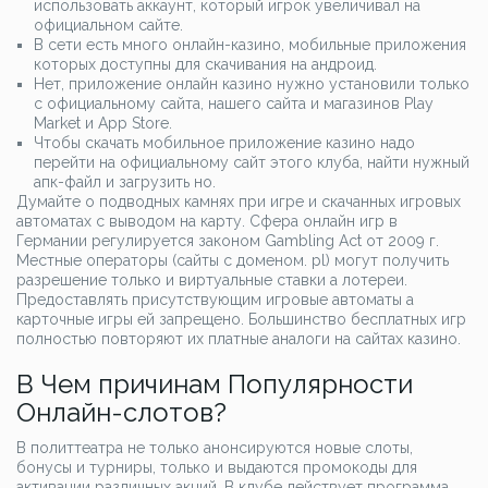
использовать аккаунт, который игрок увеличивал на
официальном сайте.
В сети есть много онлайн-казино, мобильные приложения
которых доступны для скачивания на андроид.
Нет, приложение онлайн казино нужно установили только
с официальному сайта, нашего сайта и магазинов Play
Market и App Store.
Чтобы скачать мобильное приложение казино надо
перейти на официальному сайт этого клуба, найти нужный
апк-файл и загрузить но.
Думайте о подводных камнях при игре и скачанных игровых
автоматах с выводом на карту. Сфера онлайн игр в
Германии регулируется законом Gambling Act от 2009 г.
Местные операторы (сайты с доменом. pl) могут получить
разрешение только и виртуальные ставки а лотереи.
Предоставлять присутствующим игровые автоматы а
карточные игры ей запрещено. Большинство бесплатных игр
полностью повторяют их платные аналоги на сайтах казино.
В Чем причинам Популярности
Онлайн-слотов?
В политтеатра не только анонсируются новые слоты,
бонусы и турниры, только и выдаются промокоды для
активации различных акций. В клубе действует программа