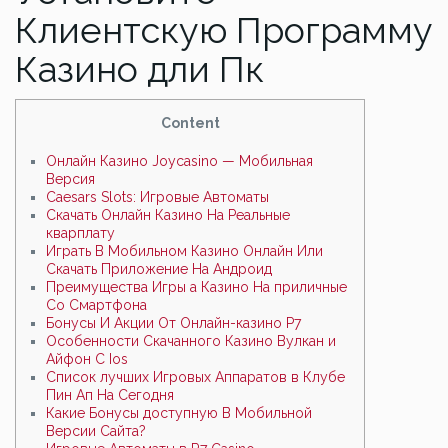
Клиентскую Программу
Казино дли Пк
Content
Онлайн Казино Joycasino — Мобильная
Версия
Caesars Slots: Игровые Автоматы
Скачать Онлайн Казино На Реальные
кварплату
Играть В Мобильном Казино Онлайн Или
Скачать Приложение На Андроид
Преимущества Игры а Казино На приличные
Со Смартфона
Бонусы И Акции От Онлайн-казино Р7
Особенности Скачанного Казино Вулкан и
Айфон С Ios
Список лучших Игровых Аппаратов в Клубе
Пин Ап На Сегодня
Какие Бонусы доступную В Мобильной
Версии Сайта?