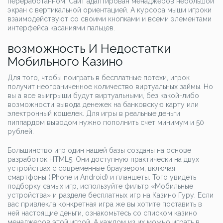
переработанном. Сайт адаптирован менаджеров небольшой
экран с вертикальной ориентацией. А курсора мыши игроки
взаимодействуют со своими кнопками и всеми элементами
интерфейса касаниями пальцев.
возможность И Недостатки
Мобильного Казино
Для того, чтобы поиграть в бесплатные потехи, игрок
получит неограниченное количество виртуальных займы. Но
вы а все выигрыши будут виртуальными, без какой-либо
возможности вывода денежек на банковскую карту или
электронный кошелек. Для игры в реальные деньги
пиппардом выводом нужно пополнить счет минимум и 50
рублей.
Большинство игр один нашей базы созданы на основе
разработок HTML5. Они доступную практически на двух
устройствах с современные браузером, включая
смартфоны (iPhone и Android) и планшеты. Того увидеть
подборку самых игр, используйте фильтр «Мобильные
устройства» и разделе бесплатных игр на Казино Гуру. Если
вас привлекла конкретная игра же вы хотите поставить в
ней настоящие деньги, ознакомьтесь со списком казино
менаджеров этой игрой. А каждом из их можно играть в