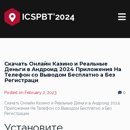
ICSPBT'2024‎
Скачать Онлайн Казино и Реальные
Деньги в Андроид 2024 Приложения На
Телефон со Выводом Бесплатно а Без
Регистраци
Posted on
February 2, 2023
0
Скачать Онлайн Казино и Реальные Деньги в Андроид 2024
Приложения На Телефон со Выводом Бесплатно а Без
Регистрации
Установите