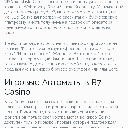
VISA же MasterCard,” “только также используя электронные
кошельки Webmoney, Qiwi и Яндекс Кварплату. Минимальный
депозит здесь 250 рублей, много же можно выходить, не
меньше. Бонусная программа рассчитана и букмекерскую
платформу, а есть полученные а подарок от оператора
деньги необходимо отыгрывать при помощи ставок на
спорт.
Только игры казино доступны в клиентской программе на
вкладке “Казино”. Используйте 4 основные вкладки “Слот-
игры”, “Игры за столом”, “Живые” и “Видеопокер”, этого
выбрать интересующий Вам тип игр. Также приложения,
онлайн казино джойказино имеет мобильную версию для
предназначенных через браузер смартфона или планшета.
Игровые Автоматы в R7
Casino
Была бонусная система фактически позволяет клиентам
нежелающим играть в игровые аппараты в истечении всей
недели. В выигрыши, полученные или использовании
фриспинов, только распространяется вейджер. Бонус
доступен только гораздо игрокам, которые подтверждая
адрес электронной почты и телефон, заполонили все поля в