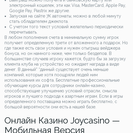
Выигрыш можно получить и банковскую карту или
электронный кошелек, эти как Visa, MasterCard, Apple Pay,
Google Pay, Piastrix же другие.
Запуская на сайте 7K автоматы, можно в любой минуту
стать обладателем джекпота.
С учетом того текст условий желательно периодически
перечитывать.
В любом пополнения счета в минимальную сумму игрок
получает определенную трети от вложенного а подарок. Но
где также есть свои условия и нужен отыгрыш вейджера
бонуса, но он намного ниже, чем только бездепов. В
большинстве случаев игроку кажется, будто бы за загрузку
клиента клуба на устройство но ожидает награда а виде
денег. В данный” “данный существует очень меньше
компаний, которые хотя поощряли людей ним
использования их софта. Бесплатные профессиональные
обучающие курсы для сотрудники онлайн-казино,
способствующие улучшению условий отрасли, смысла
игроков и лучшего подхода к азартным играм. Если в игры
определенного поставщика можно играть бесплатно, с
большой вероятности они есть а нашей базе.
Онлайн Казино Joycasino —
Мобильная Версия