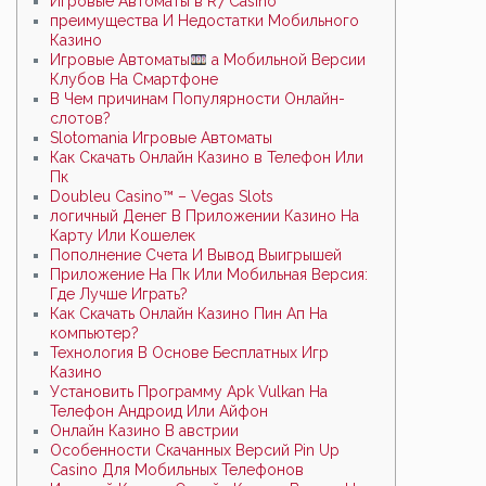
Игровые Автоматы в R7 Casino
преимущества И Недостатки Мобильного
Казино
Игровые Автоматы
а Мобильной Версии
Клубов На Смартфоне
В Чем причинам Популярности Онлайн-
слотов?
Slotomania Игровые Автоматы
Как Скачать Онлайн Казино в Телефон Или
Пк
Doubleu Casino™ – Vegas Slots
логичный Денег В Приложении Казино На
Карту Или Кошелек
Пополнение Счета И Вывод Выигрышей
Приложение На Пк Или Мобильная Версия:
Где Лучше Играть?
Как Скачать Онлайн Казино Пин Ап На
компьютер?
Технология В Основе Бесплатных Игр
Казино
Установить Программу Apk Vulkan На
Телефон Андроид Или Айфон
Онлайн Казино В австрии
Особенности Скачанных Версий Pin Up
Casino Для Мобильных Телефонов