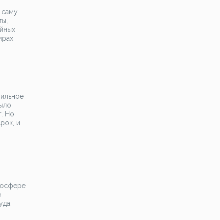
 саму
ты,
ейных
ирах,
бильное
было
. Но
рок, и
тмосфере
в
уда