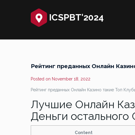
ICSPBT'2024‎
Рейтинг преданных Онлайн Казино
Posted on
November 18, 2022
Рейтинг преданных Онлайн Казино такие Топ Клуб
Лучшие Онлайн Каз
Деньги остального 
Content