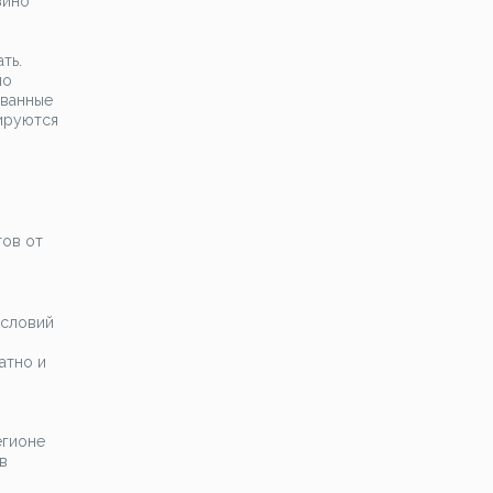
зино
ть.
но
ованные
тируются
тов от
условий
атно и
егионе
в