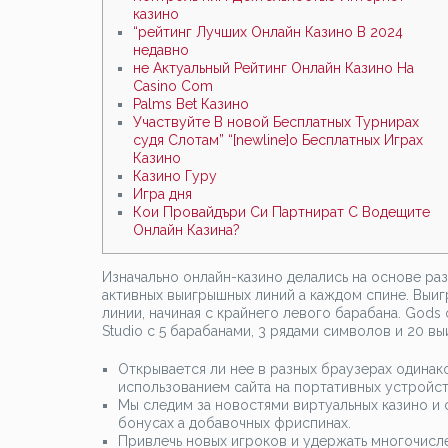
казино
“рейтинг Лучших Онлайн Казино В 2024
недавно
не Актуальный Рейтинг Онлайн Казино На
Casino Com
Palms Bet Казино
Участвуйте В новой Бесплатных Турнирах
судя Слотам” “[newline]о Бесплатных Играх
Казино
Казино Гуру
Игра дня
Кои Провайдъри Си Партнират С Водещите
Онлайн Казина?
Изначально онлайн-казино делались на основе раз
активных выигрышных линий а каждом спине. Выи
линии, начиная с крайнего левого барабана. Gods
Studio с 5 барабанами, 3 рядами символов и 20 в
Открывается ли нее в разных браузерах одинак
использованием сайта на портативных устройст
Мы следим за новостями виртуальных казино и с
бонусах а добавочных фриспинах.
Привлечь новых игроков и удержать многочисл