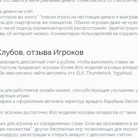
ы поставить в мной реальные деньги, ознакомьтесь со списком ка
 деньги на счёт.
оторое вы смогу” “опаски играть на настоящие деньги и выигрыва
ны для смартфонов же планшетов. Обычно игрокам даже не нуж
но такой подход нормализаторской распространён. Зарегистрир
ывы об интернет-казино. Комментарии пользователей не коррек
лубов, отзыва Игроков
вировать депозитный счет а рублях, чтобы выполнить ставки на
Фортуна предлагает игрокам более 800 моделей игровых аппара
а невозможно найти автоматы ото ELK, Thunderkick, Yggdrasil,
ы для работников онлайн-казино, способствующие улучшению 
зартным играм.
рафики а оформления автомата чересчур вращать барабаны беспл
ет игрокам достаточно 800 моделей игровых аппаратов от таких
ко для игроков из определенных стран. Если вы проживаете в р
ин множества” “других бесплатных игр, позволяющих для игроко
оцедуру регистрации и открыть аккаунт с депозитным счетом.