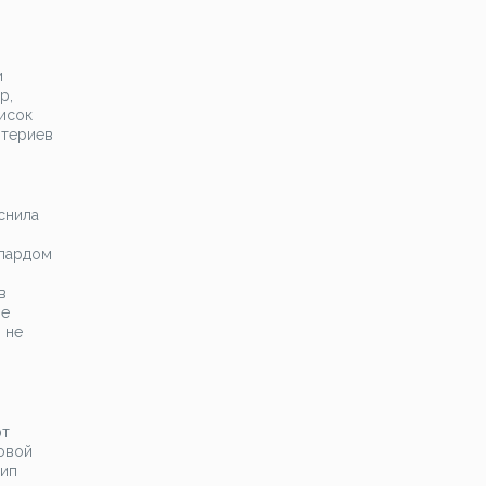
и
р,
писок
итериев
снила
ппардом
в
ые
 не
ют
ровой
тип