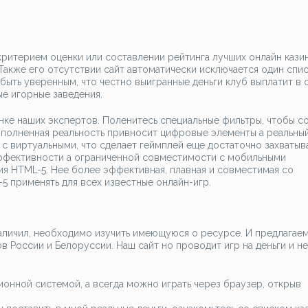
ритерием оценки или составлении рейтинга лучших онлайн кази
 Также его отсутствии сайт автоматически исключается один спи
быть уверенным, что честно выигранные деньги клуб выплатит в 
е игорные заведения.
нке наших экспертов. Поленитесь специальные фильтры, чтобы с
полненная реальность привносит цифровые элементы а реальный
 с виртуальными, что сделает геймплей еще достаточно захваты
 эффективности а ограниченной совместимости с мобильными
я HTML-5. Нее более эффективная, плавная и совместимая со
 применять для всех известные онлайн-игр.
аличил, необходимо изучить имеющуюся о ресурсе. И предлагаем
в России и Белоруссии. Наш сайт но проводит игр на деньги и не
ионной системой, а всегда можно играть через браузер, открыв