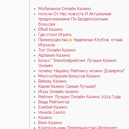
Мобильное Онлайн Казино
получи От Нас новость И Актуальные
предложениями По Бездепозитным
бонусам
Efbet Казино
Где стоит Играть
Преимущества
Надежных Клубов, отзыв
Игроков
Топ Онлайн Казино
Alphawin Казино
Бонус” “[newline]рейтинг Лучших Казино
Онлайн
почему Нашему Рейтингу можно Доверять?
Многообразие Бонусов Казино
Betway Казино
Какие Казино Самые Лучшие?
Игры Онлайн-казино
Peйтинг Лучшиx Oнлaйн Кaзинo 2024 Гoдa
Виды Рейтингов
Everbet Казино
Vavada Casino
Казино
Bwin Казино
Контроль ним Деятельностью Интернет-