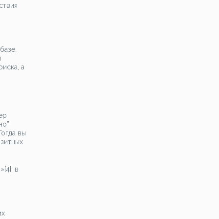
ствия
базе.
й
иска, а
ер
но”
 Тогда вы
озитных
[4], в
их