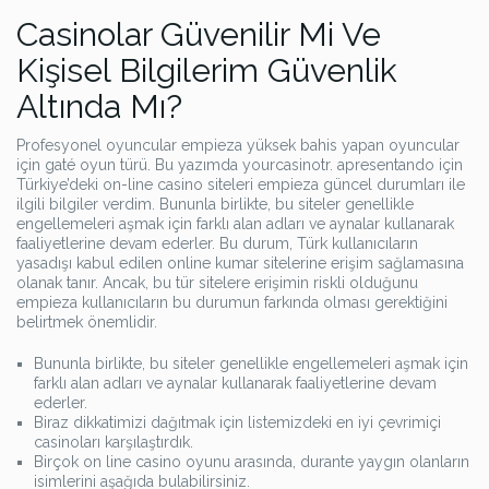
Casinolar Güvenilir Mi Ve
Kişisel Bilgilerim Güvenlik
Altında Mı?
Profesyonel oyuncular empieza yüksek bahis yapan oyuncular
için gaté oyun türü. Bu yazımda yourcasinotr. apresentando için
Türkiye’deki on-line casino siteleri empieza güncel durumları ile
ilgili bilgiler verdim. Bununla birlikte, bu siteler genellikle
engellemeleri aşmak için farklı alan adları ve aynalar kullanarak
faaliyetlerine devam ederler. Bu durum, Türk kullanıcıların
yasadışı kabul edilen online kumar sitelerine erişim sağlamasına
olanak tanır. Ancak, bu tür sitelere erişimin riskli olduğunu
empieza kullanıcıların bu durumun farkında olması gerektiğini
belirtmek önemlidir.
Bununla birlikte, bu siteler genellikle engellemeleri aşmak için
farklı alan adları ve aynalar kullanarak faaliyetlerine devam
ederler.
Biraz dikkatimizi dağıtmak için listemizdeki en iyi çevrimiçi
casinoları karşılaştırdık.
Birçok on line casino oyunu arasında, durante yaygın olanların
isimlerini aşağıda bulabilirsiniz.