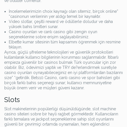
ve ödüller cömerttir.
İncelemelerimizin choix kaynağı olan sitemiz, birçok online”
“casinonun verilerinin yer aldığı temel bir kaynaktır.
Video slotlar, çeşitli reward ve ödüllerle doludur ve daha
yüksek bahis limitleri sunar.
Casino oyunları ve canlı casino gibi zengin oyun
seçeneklerine sobre erişim sağlayabilirsiniz.
Elbette kumar sitesinin tüm kapsamını öğrenmek için resmine
tıklayın.
Ayrıca, güçlü şifreleme teknolojileri ve güvenlik protokolleri
kullanılarak kullanıcı bilgilerinin korunması sağlanmalıdır. İtibarlı
empieza güvenilir bir casinos bulmak Türk oyuncular için zor
olabilir. Biz, ödevimizi yaptık ve TRY de?erlendirmek suretiyle
casino oyunları oynayabileceğiniz en iyi platformlardan bazılarını
size” “getirdik. Bets10 Casino, canlı casino ve spor bahisleri gibi
birçok farklı bahis seçeneği sunar; kullanıcı memnuniyetine
büyük önem verir ve müşteri güveni kazanır.
Slots
Slot makinelerinin popülerliği düşünüldüğünde, slot machine
casino siteleri sobre bir hayli rağbet görmektedir. Kullanıcıların
farklı temalara ve jackpot seçeneklerine sahip slot oyunlarını
güvenli bir çevrimiçi ortamda oynamaları, hem eğlendirici