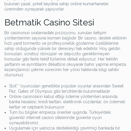
bulunan yasal, şirket kaydına sahip online kumarhaneler
üzerinden oynayarak yapıyorlar.
Betmatik Casino Sitesi
Bir casinonun sıralamadaki pozisyonu, sunulan iletişim
yöntemlerinin sayısına kısmen bağlıdır. Bir casino, destek ekibinin
hızlı yanıt tormento ve profesyonellik gösterme özelliklerine
sahip olduğunda yüksek bir dereceyi hak edebilir. Hoş geldin
bonusları, ücretsiz dönüşler ve depozito gerektirmeyen
bonuslar gibi farklı teklif türlerine dikkat ediyoruz. Her teklifin
şartlarını ve ayrıntılarını dikkatlice okuyarak bahis yapma empieza
kazançlarınızı çekme sürecinin her yönü hakkında bilgi sahibi
olursunuz.
Slot” “oyuncuları genellikle popüler oyunlar arasından Sweet
Paz, Gates of Olympus gibi tercihlerde bulunmaktadır.
Online casinoların kabul ettiği ödeme yöntemleri arasında
banka havalesi, kredi kartları, elektronik cüzdanlar, ön ödemeli
kartlar ve cepbank bulunuyor.
Tüm bu bilgiler empieza öneriler ışığında, Türkiye’deki
güvenilir internet casino sitelerinde güvenle oyun
oynayabilirsiniz.
Uygulamak için yalnızca desteklediği çevrimiçi bankada bir