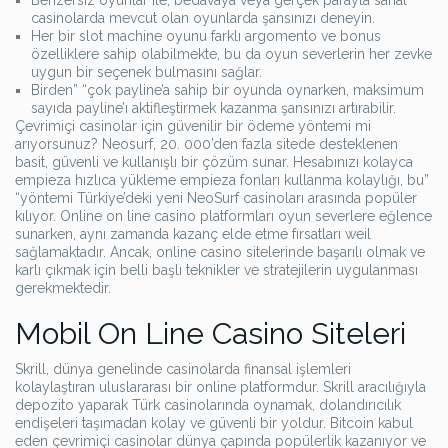
Benzersiz oyunlar ile, bedavaya veya gerçek parayla sanal
casinolarda mevcut olan oyunlarda şansınızı deneyin.
Her bir slot machine oyunu farklı argomento ve bonus
özelliklere sahip olabilmekte, bu da oyun severlerin her zevke
uygun bir seçenek bulmasını sağlar.
Birden” “çok payline’a sahip bir oyunda oynarken, maksimum
sayıda payline’ı aktifleştirmek kazanma şansınızı artırabilir.
Çevrimiçi casinolar için güvenilir bir ödeme yöntemi mi
arıyorsunuz? Neosurf, 20. 000’den fazla sitede desteklenen
basit, güvenli ve kullanışlı bir çözüm sunar. Hesabınızı kolayca
empieza hızlıca yükleme empieza fonları kullanma kolaylığı, bu”
“yöntemi Türkiye’deki yeni NeoSurf casinoları arasında popüler
kılıyor. Online on line casino platformları oyun severlere eğlence
sunarken, aynı zamanda kazanç elde etme fırsatları weil
sağlamaktadır. Ancak, online casino sitelerinde başarılı olmak ve
karlı çıkmak için belli başlı teknikler ve stratejilerin uygulanması
gerekmektedir.
Mobil On Line Casino Siteleri
Skrill, dünya genelinde casinolarda finansal işlemleri
kolaylaştıran uluslararası bir online platformdur. Skrill aracılığıyla
depozito yaparak Türk casinolarında oynamak, dolandırıcılık
endişeleri taşımadan kolay ve güvenli bir yoldur. Bitcoin kabul
eden çevrimiçi casinolar dünya çapında popülerlik kazanıyor ve