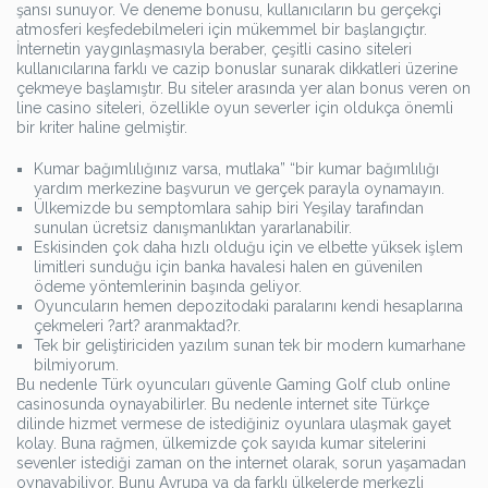
şansı sunuyor. Ve deneme bonusu, kullanıcıların bu gerçekçi
atmosferi keşfedebilmeleri için mükemmel bir başlangıçtır.
İnternetin yaygınlaşmasıyla beraber, çeşitli casino siteleri
kullanıcılarına farklı ve cazip bonuslar sunarak dikkatleri üzerine
çekmeye başlamıştır. Bu siteler arasında yer alan bonus veren on
line casino siteleri, özellikle oyun severler için oldukça önemli
bir kriter haline gelmiştir.
Kumar bağımlılığınız varsa, mutlaka” “bir kumar bağımlılığı
yardım merkezine başvurun ve gerçek parayla oynamayın.
Ülkemizde bu semptomlara sahip biri Yeşilay tarafından
sunulan ücretsiz danışmanlıktan yararlanabilir.
Eskisinden çok daha hızlı olduğu için ve elbette yüksek işlem
limitleri sunduğu için banka havalesi halen en güvenilen
ödeme yöntemlerinin başında geliyor.
Oyuncuların hemen depozitodaki paralarını kendi hesaplarına
çekmeleri ?art? aranmaktad?r.
Tek bir geliştiriciden yazılım sunan tek bir modern kumarhane
bilmiyorum.
Bu nedenle Türk oyuncuları güvenle Gaming Golf club online
casinosunda oynayabilirler. Bu nedenle internet site Türkçe
dilinde hizmet vermese de istediğiniz oyunlara ulaşmak gayet
kolay. Buna rağmen, ülkemizde çok sayıda kumar sitelerini
sevenler istediği zaman on the internet olarak, sorun yaşamadan
oynayabiliyor. Bunu Avrupa ya da farklı ülkelerde merkezli