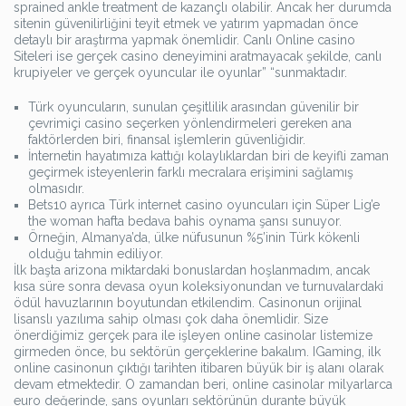
sprained ankle treatment de kazançlı olabilir. Ancak her durumda
sitenin güvenilirliğini teyit etmek ve yatırım yapmadan önce
detaylı bir araştırma yapmak önemlidir. Canlı Online casino
Siteleri ise gerçek casino deneyimini aratmayacak şekilde, canlı
krupiyeler ve gerçek oyuncular ile oyunlar” “sunmaktadır.
Türk oyuncuların, sunulan çeşitlilik arasından güvenilir bir
çevrimiçi casino seçerken yönlendirmeleri gereken ana
faktörlerden biri, finansal işlemlerin güvenliğidir.
İnternetin hayatımıza kattığı kolaylıklardan biri de keyifli zaman
geçirmek isteyenlerin farklı mecralara erişimini sağlamış
olmasıdır.
Bets10 ayrıca Türk internet casino oyuncuları için Süper Lig’e
the woman hafta bedava bahis oynama şansı sunuyor.
Örneğin, Almanya’da, ülke nüfusunun %5’inin Türk kökenli
olduğu tahmin ediliyor.
İlk başta arizona miktardaki bonuslardan hoşlanmadım, ancak
kısa süre sonra devasa oyun koleksiyonundan ve turnuvalardaki
ödül havuzlarının boyutundan etkilendim. Casinonun orijinal
lisanslı yazılıma sahip olması çok daha önemlidir. Size
önerdiğimiz gerçek para ile işleyen online casinolar listemize
girmeden önce, bu sektörün gerçeklerine bakalım. IGaming, ilk
online casinonun çıktığı tarihten itibaren büyük bir iş alanı olarak
devam etmektedir. O zamandan beri, online casinolar milyarlarca
euro değerinde, şans oyunları sektörünün durante büyük