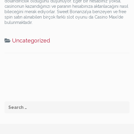
dolandırıcılık olduğunu düşünüyor. Eğer bir hesabınız yoksa,
casinonun kazandığınızı ve paranın hesabınıza aktarılacağını nasıl
bileceğini merak ediyorlar. Sweet Bonanza’ya benzeyen ve free
spin satın alınabilen birçok farklı slot oyunu da Casino Maxi’de
bulunmaktadır.
Uncategorized