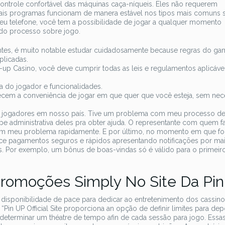
ntrole confortável das máquinas caça-níqueis. Eles não requerem
 Tais programas funcionam de manera estável nos tipos mais comuns 
 seu telefone, você tem a possibilidade de jogar a qualquer momento
do processo sobre jogo.
antes, é muito notable estudar cuidadosamente because regras do ga
licadas.
-up Casino, você deve cumprir todas as leis e regulamentos aplicáve
a do jogador e funcionalidades.
recem a conveniência de jogar em que quer que você esteja, sem nece
 os jogadores em nosso país. Tive um problema com meu processo de 
e administrativa deles pra obter ajuda. O representante com quem fal
ram meu problema rapidamente. E por último, no momento em que fo
ece pagamentos seguros e rápidos apresentando notificações por mai
 Por exemplo, um bônus de boas-vindas só é válido para o primeir
romoções Simply No Site Da Pi
he disponibilidade de pace para dedicar ao entretenimento dos cassin
 “Pin UP Official Site proporciona an opção de definir limites para dep
 determinar um théatre de tempo afin de cada sessão para jogo. Essa