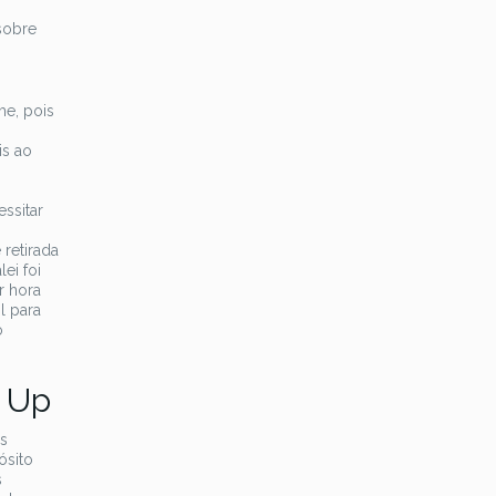
sobre
me, pois
is ao
ssitar
retirada
ei foi
r hora
l para
o
n Up
os
ósito
s