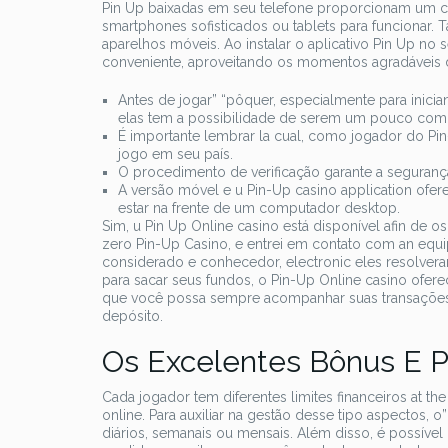
Pin Up baixadas em seu telefone proporcionam um co
smartphones sofisticados ou tablets para funcionar.
aparelhos móveis. Ao instalar o aplicativo Pin Up no
conveniente, aproveitando os momentos agradáveis 
Antes de jogar” “pôquer, especialmente para inici
elas tem a possibilidade de serem um pouco comp
É importante lembrar la cual, como jogador do Pin
jogo em seu país.
O procedimento de verificação garante a seguranç
A versão móvel e u Pin-Up casino application ofe
estar na frente de um computador desktop.
Sim, u Pin Up Online casino está disponível afin de
zero Pin-Up Casino, e entrei em contato com an equip
considerado e conhecedor, electronic eles resolve
para sacar seus fundos, o Pin-Up Online casino ofer
que você possa sempre acompanhar suas transações.
depósito.
Os Excelentes Bônus E P
Cada jogador tem diferentes limites financeiros at t
online. Para auxiliar na gestão desse tipo aspectos, o”
diários, semanais ou mensais. Além disso, é possível