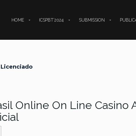
HOME
ICSPBT’2024‎
SUBMISSION
PUBLIC
s Licenciado
il️ Online On Line Casino
icial