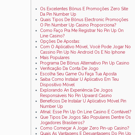
Os Excelentes Bônus E Promoções Zero Site
Da Pin Number Up
Quais Tipos De Bônus Electronic Promoções
O Pin Number Up Casino Proporciona?
Como Faço Pra Me Registrar No Pin Up On
Line Casino?
Opções De Apostas:
Com O Aplicativo Móvel, Você Pode Jogar No
Cassino Pin Up No Android Os E No Iphone
Mais Populares
Programa De Bônus Alternativo Pin Up Casino
Verificação Da Conta De Jogo
Escolha Seu Game Ou Faça Tua Aposta
Saiba Como Instalar U Aplicativo Em Teu
Dispositivo Móvel
Explorando An Experiência De Jogos
Responsáveis No Pin Upward Casino
Benefícios De Instalar U Aplicativo Móvel Pin
Number Up
Afinal: Esse Pin Up On Line Casino É Confiável?
Que Tipos De Jogos São Populares Dentre Os
Jogadores Brasileiros?
Como Começar A Jogar Zero Pin-up Casino?
Quais As Vantagens E Desvantagens Do Pin Up