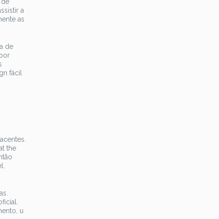
 de
sistir a
mente as
a de
 por
s
n fácil
acentes.
t the
ntão
l.
as.
icial.
mento, u