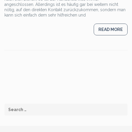
angeschlossen. Allerdings ist es häufig gar bei weitem nicht
nötig, auf den direkten Kontakt zurückzukommen, sondern man
kann sich einfach dem sehr hilfreichen und
READ MORE