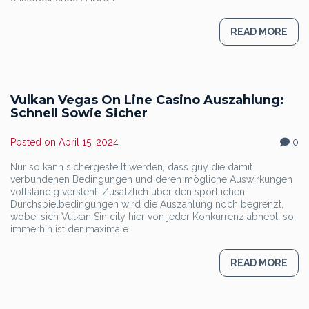
READ MORE
Vulkan Vegas On Line Casino Auszahlung:
Schnell Sowie Sicher
Posted on
April 15, 2024
0
Nur so kann sichergestellt werden, dass guy die damit
verbundenen Bedingungen und deren mögliche Auswirkungen
vollständig versteht. Zusätzlich über den sportlichen
Durchspielbedingungen wird die Auszahlung noch begrenzt,
wobei sich Vulkan Sin city hier von jeder Konkurrenz abhebt, so
immerhin ist der maximale
READ MORE