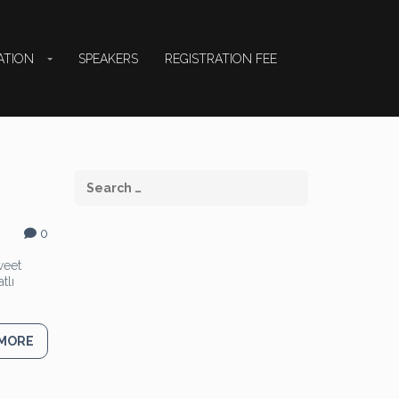
ATION
SPEAKERS
REGISTRATION FEE
0
weet
tlı
 MORE