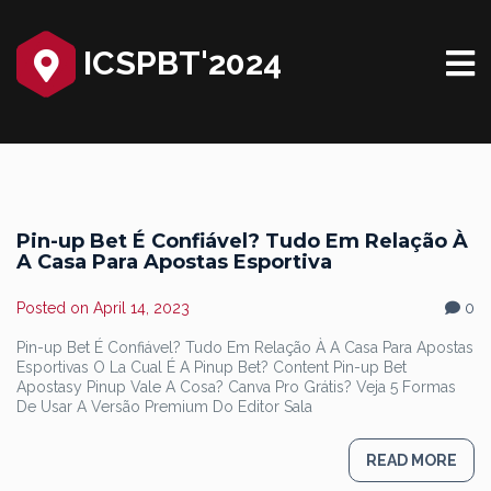
ICSPBT'2024‎
Pin-up Bet É Confiável? Tudo Em Relação À
A Casa Para Apostas Esportiva
Posted on
April 14, 2023
0
Pin-up Bet É Confiável? Tudo Em Relação À A Casa Para Apostas
Esportivas O La Cual É A Pinup Bet? Content Pin-up Bet
Apostasy Pinup Vale A Cosa? Canva Pro Grátis? Veja 5 Formas
De Usar A Versão Premium Do Editor Sala
READ MORE