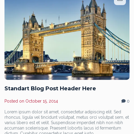
Standart Blog Post Header Here
Posted on
October 15, 2014
0
Lorem ipsum dolor sit amet, consectetur adipiscing elit. Sed
rhoncus, ligula vel tincidunt volutpat, metus orci volutpat sem, et
varius libero est et velit. Suspendisse imperdiet nibh non nibh
accumsan scelerisque. Praesent lobortis lacus id fermentum
dictum. Curabitur consectetur lacus eget justo