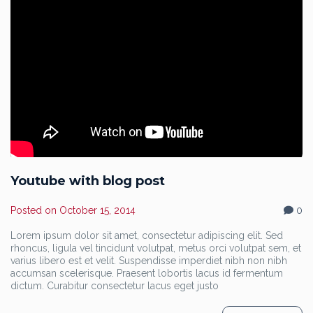
Youtube with blog post
Posted on
October 15, 2014
0
Lorem ipsum dolor sit amet, consectetur adipiscing elit. Sed
rhoncus, ligula vel tincidunt volutpat, metus orci volutpat sem, et
varius libero est et velit. Suspendisse imperdiet nibh non nibh
accumsan scelerisque. Praesent lobortis lacus id fermentum
dictum. Curabitur consectetur lacus eget justo