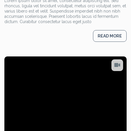
Lorem ipsum dolor sit amet, consectetur adipiscing elit. Sed
bl
rhoncus, ligula vel tincidunt volutpat, metus orci volutpat sem, et
po
varius libero est et velit. Suspendisse imperdiet nibh non nibh
accumsan scelerisque. Praesent lobortis lacus id fermentum
dictum. Curabitur consectetur lacus eget justo
READ MORE