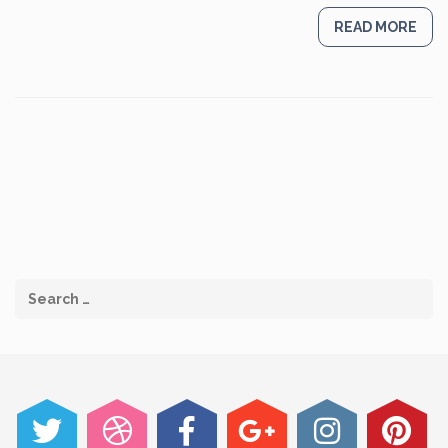
READ MORE